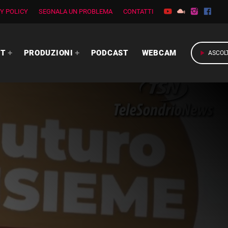
Y POLICY
SEGNALA UN PROBLEMA
CONTATTI
RT
PRODUZIONI
PODCAST
WEBCAM
play_arrow
ASCOL