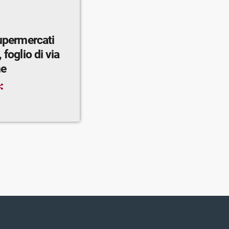
supermercati
 foglio di via
ne