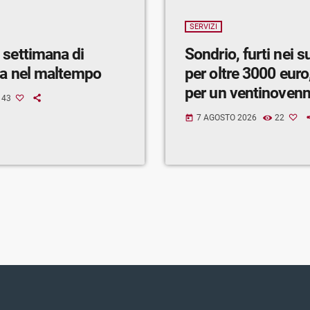
SERVIZI
 settimana di
Sondrio, furti nei 
ra nel maltempo
per oltre 3000 euro,
per un ventinoven
43
7 AGOSTO 2026
22
today