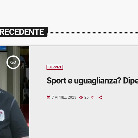
PRECEDENTE
insert_link
SERVIZI
Sport e uguaglianza? Dip
7 APRILE 2023
26
today