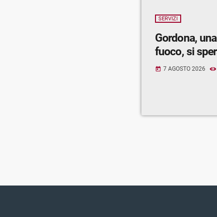
SERVIZI
Gordona, una
fuoco, si spe
7 AGOSTO 2026
today