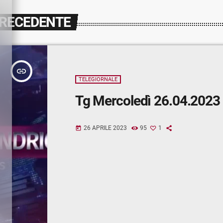
PRECEDENTE
insert_link
TELEGIORNALE
Tg Mercoledì 26.04.2023
26 APRILE 2023
95
1
today