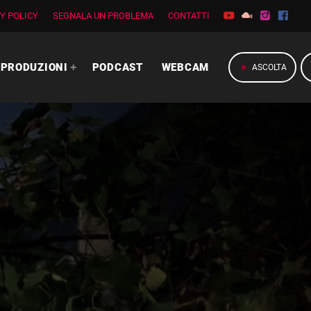
Y POLICY
SEGNALA UN PROBLEMA
CONTATTI
PRODUZIONI
PODCAST
WEBCAM
play_arrow
ASCOLTA