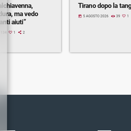
alchiavenna,
Tirano dopo la tan
 dura, ma vedo
5 AGOSTO 2026
39
1
today
anti aiuti”
134
1
2