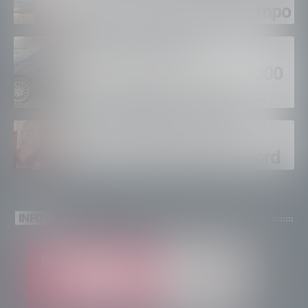
fuoco, si spera nel maltempo
Sondrio, furti nei
supermercati per oltre 3000
euro, foglio di via per un
ventinovenne
Calici Valtellina, Sondrio
brinda a un’estate da record
INFO