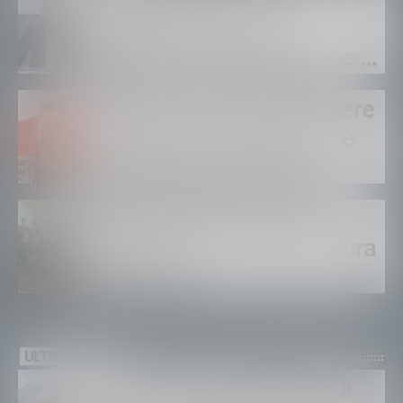
Sanità privata e RSA, UGL
chiede il rinnovo dei
contratti: “Servono risorse e
salari adeguati”
Sondrio, morto il carabiniere
Alessandro Gianetti: non è
sopravvissuto alle gravi
ustioni
Polizia di Stato, 16 nuovi
agenti in prova alla Questura
di Sondrio
ULTIMI VIDEO
Gordona, una settimana di