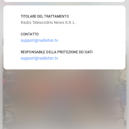
RATE IT
TITOLARE DEL TRATTAMENTO
Radio Telesondrio News S.R.L.
CONTATTO
support@radiotsn.tv
ARTICOLO PRECEDENTE
RESPONSABILE DELLA PROTEZIONE DEI DATI
support@radiotsn.tv
insert_link