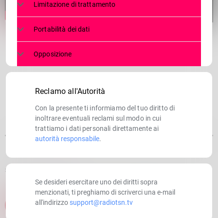
Limitazione di trattamento
Portabilità dei dati
Opposizione
Reclamo all'Autorità
Con la presente ti informiamo del tuo diritto di
inoltrare eventuali reclami sul modo in cui
trattiamo i dati personali direttamente ai
autorità responsabile
.
SCRITTO DA:
RADIOTSN
Se desideri esercitare uno dei diritti sopra
menzionati, ti preghiamo di scriverci una e-mail
all'indirizzo
support@radiotsn.tv
email