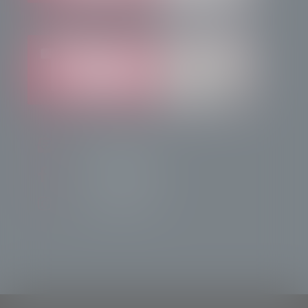
info@radiotsn.tv
Tele Sondrio News
TeleSondrioNews