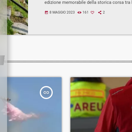
edizione memorabile della storica corsa tra
Sondalo.La “4 Passi” è un evento, promosso d
8 MAGGIO 2023
161
2
today
Alta Valtellina, società sportiva fondata nel
corso degli anni ha saputo crescere grandi 
gara, da più di 15 anni, vuole essere un mom
[…]
insert_link