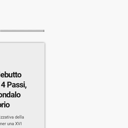
debutto
 4 Passi,
Sondalo
orio
zzativa della
unner una XVI