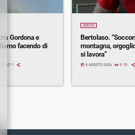
SERVIZI
ora Gordona e
Bertolaso. “Soccor
tiamo facendo di
montagna, orgogli
si lavora”
21
1
6 AGOSTO 2026
9
today