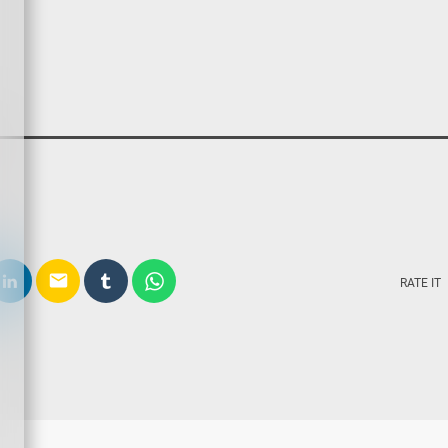
email
RATE IT