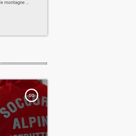
 le montagne di
all’Atletica
 1979 che nel
campioni.La
ento di sfida
insert_link