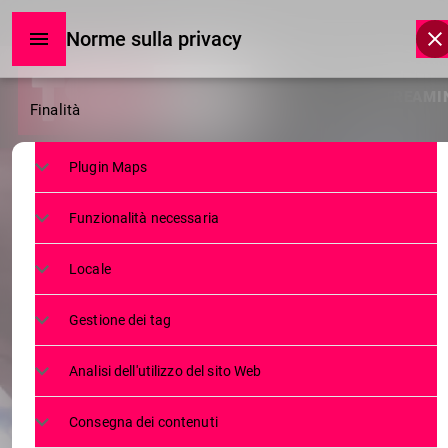
Norme sulla privacy
Norme
HOME
LIVE STREAMI
Finalità
sulla
Plugin Maps
privacy
Funzionalità necessaria
Locale
Gestione dei tag
Analisi dell'utilizzo del sito Web
Consegna dei contenuti