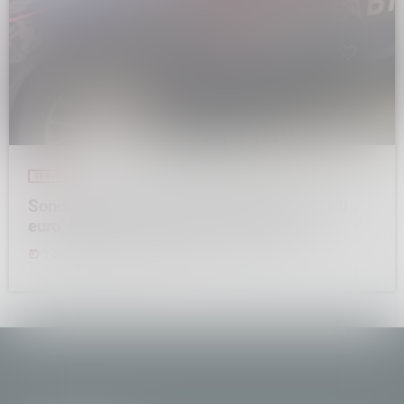
SERVIZI
Sondrio, furti nei supermercati per oltre 3000
euro, foglio di via per un ventinovenne
today
7 AGOSTO 2026
25