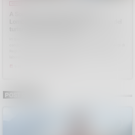
NEWS
A Sondrio, il presidente di Regione
Lombardia Attilio Fontana ed il ministro del
turismo Daniela Santanchè
In queste ore a Sondrio il ministro Daniela Santanchè incontra i
candidati consiglieri ed il candidato sindaco insieme al presidente di
Regione Lombardia, Attilio Fontana, per discutere di “Valtellina:
laboratorio di un turismo sostenibile”.
today
9 MAGGIO 2023
286
1
POST SIMILI
insert_link