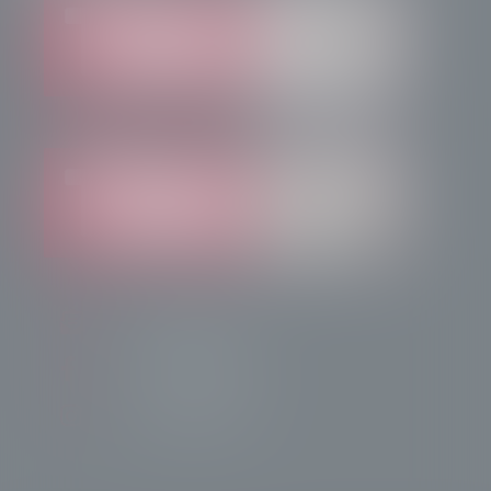
info@radiotsn.tv
Tele Sondrio News
TeleSondrioNews