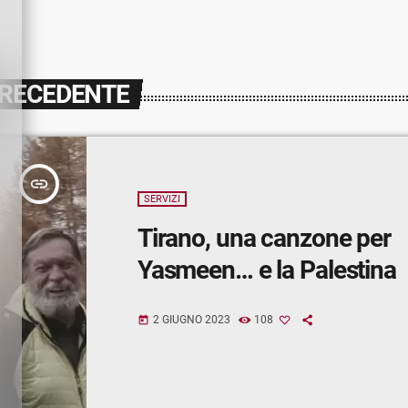
PRECEDENTE
insert_link
SERVIZI
Tirano, una canzone per
Yasmeen… e la Palestina
2 GIUGNO 2023
108
today