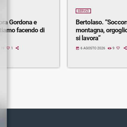
SERVIZI
ora Gordona e
Bertolaso. “Soccor
tiamo facendo di
montagna, orgogli
si lavora”
19
1
6 AGOSTO 2026
9
today