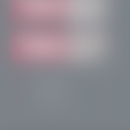
info@radiotsn.tv
Tele Sondrio News
TeleSondrioNews