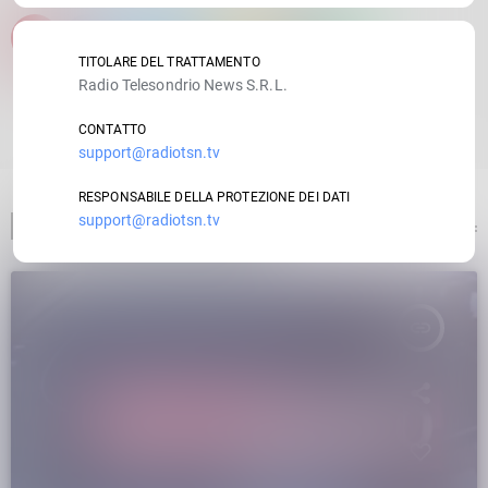
email
TITOLARE DEL TRATTAMENTO
Radio Telesondrio News S.R.L.
RATE IT
CONTATTO
support@radiotsn.tv
RESPONSABILE DELLA PROTEZIONE DEI DATI
support@radiotsn.tv
ARTICOLO PRECEDENTE
insert_link