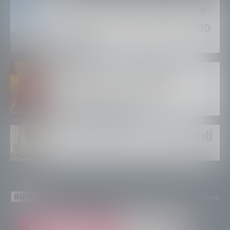
Bruciano ancora Gordona e
Samolaco: “Stiamo facendo
di tutto”
Bertolaso. “Soccorso in
montagna, orgoglioso di
come si lavora”
Un solo altare, tre continenti
INFO