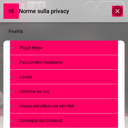
menu
play_arrow
ASCOLTA
Norme sulla privacy
Norme
Finalità
sulla
Plugin Maps
privacy
SERVIZI
Funzionalità necessaria
DUE ”MESSE DA MORTO” PIÙ VIVE
CHE MAI. TRIONFO AL SOCIALE
Locale
6 OTTOBRE 2023
114
today
Gestione dei tag
Analisi dell'utilizzo del sito Web
share
email
Consegna dei contenuti