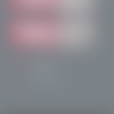
info@radiotsn.tv
Tele Sondrio News
TeleSondrioNews