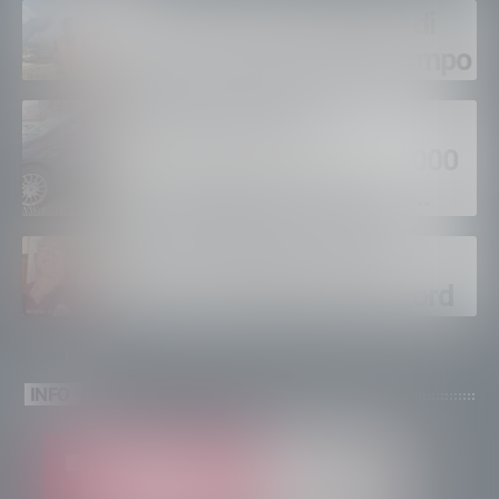
Gordona, una settimana di
fuoco, si spera nel maltempo
Sondrio, furti nei
supermercati per oltre 3000
euro, foglio di via per un
ventinovenne
Calici Valtellina, Sondrio
brinda a un’estate da record
INFO