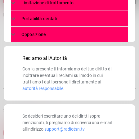
Limitazione di trattamento
Due ”Messe da morto” più vive che mai. Trionfo al Sociale
Portabilità dei dati
Opposizione
Reclamo all'Autorità
Con la presente ti informiamo del tuo diritto di
inoltrare eventuali reclami sul modo in cui
trattiamo i dati personali direttamente ai
autorità responsabile
.
SCRITTO DA:
RADIOTSN
Se desideri esercitare uno dei diritti sopra
menzionati, ti preghiamo di scriverci una e-mail
all'indirizzo
support@radiotsn.tv
email