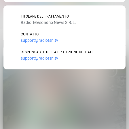
RATE IT
TITOLARE DEL TRATTAMENTO
Radio Telesondrio News S.R.L.
CONTATTO
support@radiotsn.tv
ARTICOLO PRECEDENTE
RESPONSABILE DELLA PROTEZIONE DEI DATI
support@radiotsn.tv
insert_link