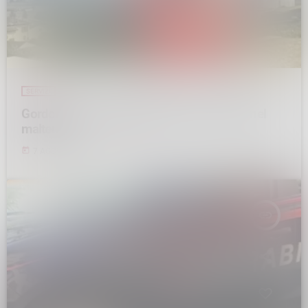
SERVIZI
Gordona, una settimana di fuoco, si spera nel
maltempo
today
7 AGOSTO 2026
48
insert_link