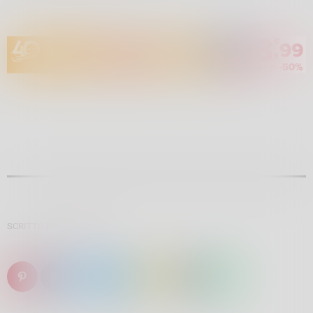
SCRITTO DA:
RADIOTSN
email