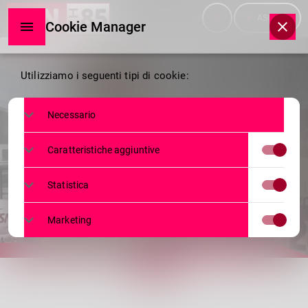
menu
play_arrow
ASCOLTA
Cookie Manager
Cookie
Utilizziamo i seguenti tipi di cookie:
Manager
Necessario
SERVIZI
Caratteristiche aggiuntive
ARRIVA LA NEVE, IMPIANTI APERTI
Statistica
30 NOVEMBRE 2023
130
1
today
Marketing
share
email
1