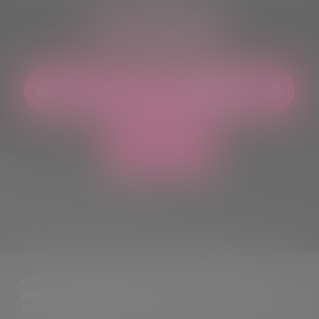
ASCOLTACI OVUNQUE
© 2021 TUTTI I DIRITTI RISERVATI. VIETATA LA RIPRODUZIONE,
ANCHE PARZIALE, DEI TESTI DELLE NOTIZIE PUBBLICATE SUL
SITO, SENZA CITARNE LA FONTE