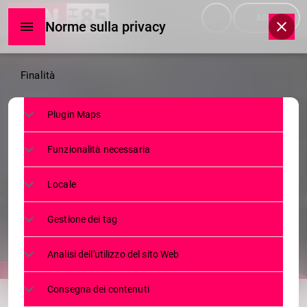
menu
play_arrow
ASCOLTA
Norme sulla privacy
Norme
Finalità
sulla
Plugin Maps
privacy
SERVIZI
Funzionalità necessaria
IN FUGA CON UN KG DI COCA A
BORDO. DUE ARRESTI
Locale
4 DICEMBRE 2023
114
today
Gestione dei tag
Analisi dell'utilizzo del sito Web
share
email
Consegna dei contenuti