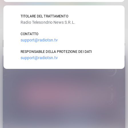
RATE IT
TITOLARE DEL TRATTAMENTO
Radio Telesondrio News S.R.L.
CONTATTO
support@radiotsn.tv
ARTICOLO PRECEDENTE
RESPONSABILE DELLA PROTEZIONE DEI DATI
support@radiotsn.tv
insert_link