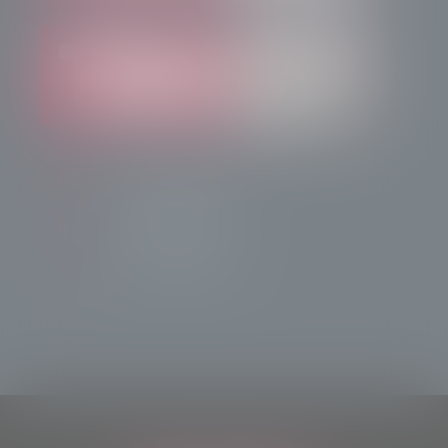
info@radiotsn.tv
Tele Sondrio News
TeleSondrioNews