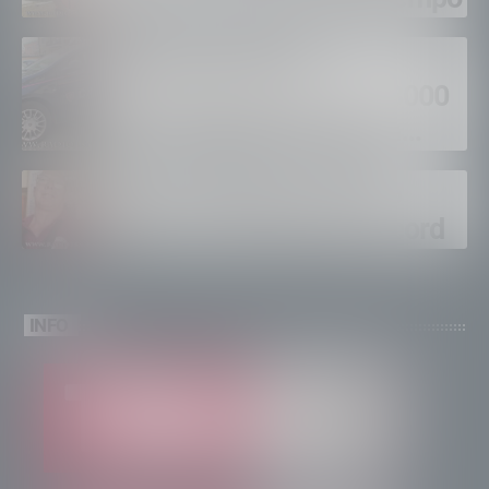
Sondrio, furti nei
supermercati per oltre 3000
euro, foglio di via per un
ventinovenne
Calici Valtellina, Sondrio
brinda a un’estate da record
INFO