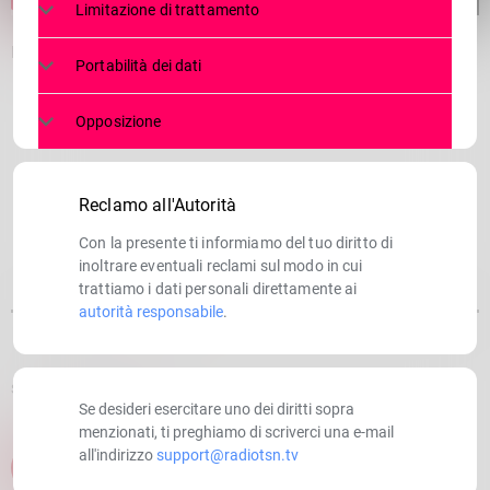
Limitazione di trattamento
In fuga con un kg di coca a bordo. Due arresti
Portabilità dei dati
Opposizione
Reclamo all'Autorità
Con la presente ti informiamo del tuo diritto di
inoltrare eventuali reclami sul modo in cui
trattiamo i dati personali direttamente ai
autorità responsabile
.
SCRITTO DA:
RADIOTSN
Se desideri esercitare uno dei diritti sopra
menzionati, ti preghiamo di scriverci una e-mail
all'indirizzo
support@radiotsn.tv
email