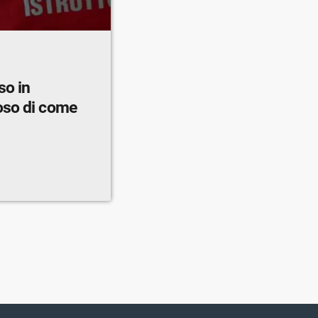
so in
oso di come