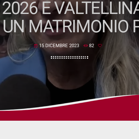
 2026 E VALTELLIN
 UN MATRIMONIO 
15 DICEMBRE 2023
82
today