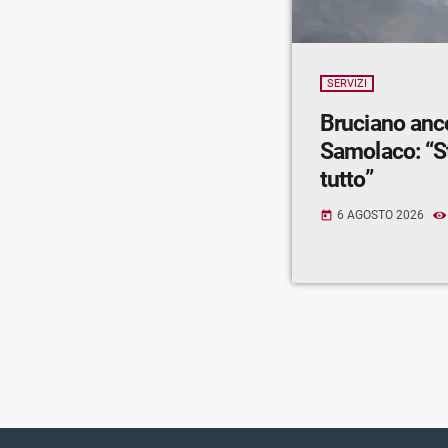
SERVIZI
Bruciano anc
Samolaco: “S
tutto”
6 AGOSTO 2026
today