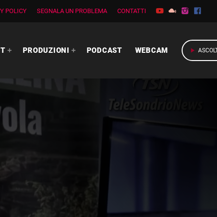
Y POLICY
SEGNALA UN PROBLEMA
CONTATTI
RT
PRODUZIONI
PODCAST
WEBCAM
play_arrow
ASCOL