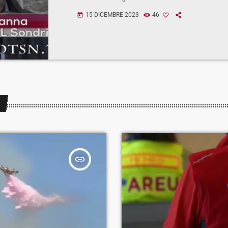
15 DICEMBRE 2023
46
today
insert_link