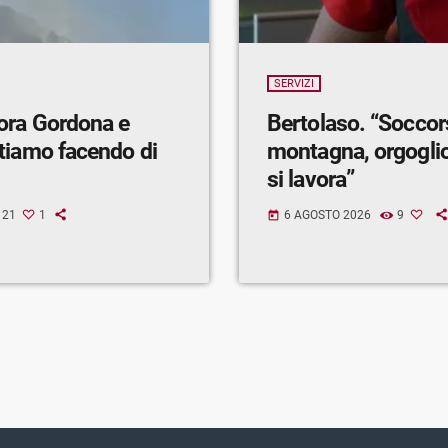
SERVIZI
ora Gordona e
Bertolaso. “Soccor
tiamo facendo di
montagna, orgogli
si lavora”
21
1
6 AGOSTO 2026
9
today