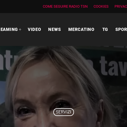
COME SEGUIRE RADIO TSN
COOKIES
PRIVAC
REAMING
VIDEO
NEWS
MERCATINO
TG
SPO
SERVIZI