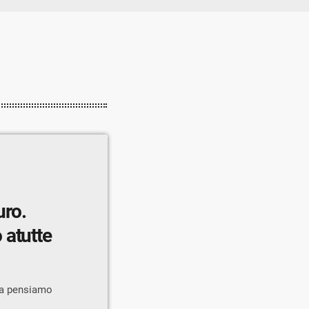
uro.
 atutte
ra pensiamo