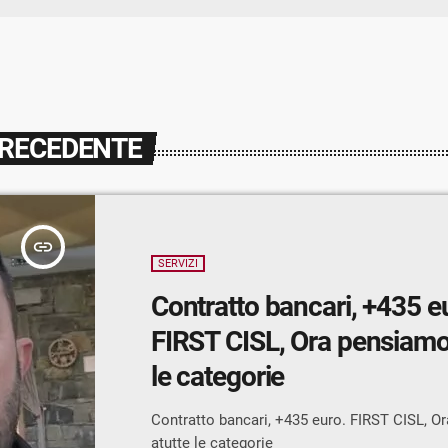
PRECEDENTE
insert_link
SERVIZI
Contratto bancari, +435 e
FIRST CISL, Ora pensiamo
le categorie
Contratto bancari, +435 euro. FIRST CISL, O
atutte le categorie