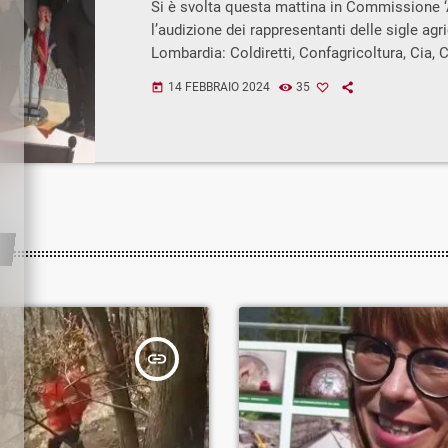
Si è svolta questa mattina in Commissione ‘
storture UE”
l’audizione dei rappresentanti delle sigle agr
Lombardia: Coldiretti, Confagricoltura, Cia, 
Viva Cisl circa le problematiche del settore a
14 FEBBRAIO 2024
35
today
merito è intervenuto il Consigliere regionale 
membro della Commissione ‘Agricoltura’, Si
“Ciò che oggi hanno ben argomentato i rappr
agricoltori deve entrare dentro ogni istituzi
fatto Regione Lombardia ad audire, oltre […]
insert_link