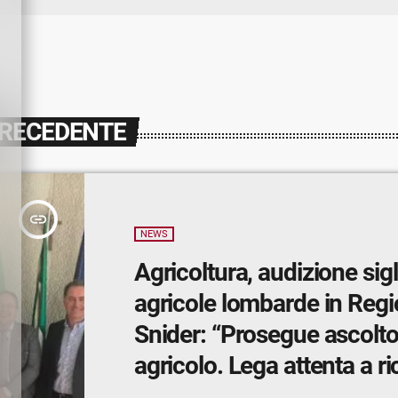
PRECEDENTE
insert_link
NEWS
Agricoltura, audizione sig
agricole lombarde in Regi
Snider: “Prosegue ascol
agricolo. Lega attenta a ri
pronta a fare squadra con