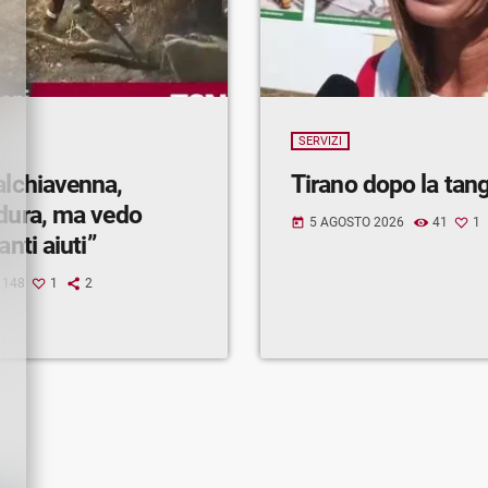
SERVIZI
alchiavenna,
Tirano dopo la tan
 dura, ma vedo
5 AGOSTO 2026
41
1
today
anti aiuti”
148
1
2