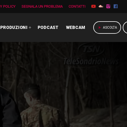
Y POLICY
SEGNALA UN PROBLEMA
CONTATTI
PRODUZIONI
PODCAST
WEBCAM
play_arrow
ASCOLTA