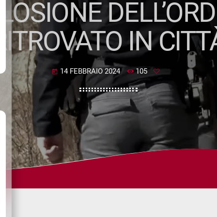
PLOSIONE DELL’ORD
RITROVATO IN CITT
14 FEBBRAIO 2024
105
today