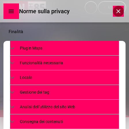
menu
play_arrow
ASCOLTA
Norme sulla privacy
Norme
Finalità
sulla
Plugin Maps
privacy
SERVIZI
Funzionalità necessaria
”CANZONI CHE PARLANO” E
ARRIVANO DRITTE AL CUORE
Locale
26 APRILE 2024
53
today
Gestione dei tag
Analisi dell'utilizzo del sito Web
share
email
Consegna dei contenuti