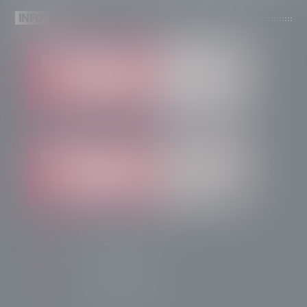
INFO
info@radiotsn.tv
Tele Sondrio News
TeleSondrioNews