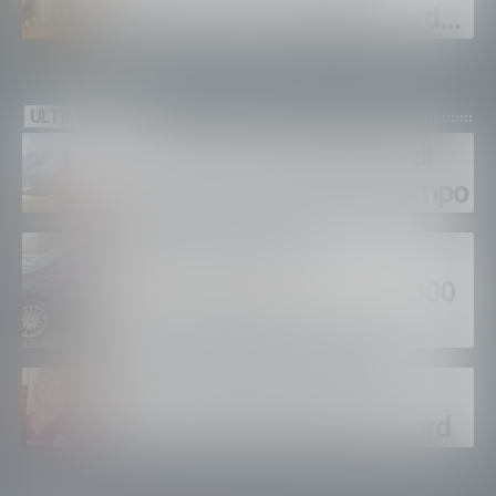
Chiavenna: investimento da
quasi 250mila euro
ULTIMI VIDEO
Gordona, una settimana di
fuoco, si spera nel maltempo
Sondrio, furti nei
supermercati per oltre 3000
euro, foglio di via per un
ventinovenne
Calici Valtellina, Sondrio
brinda a un’estate da record