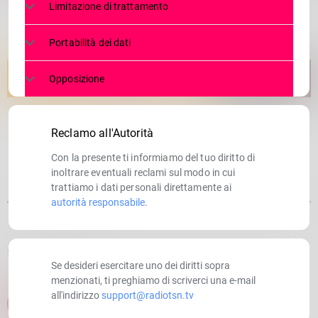
Limitazione di trattamento
Portabilità dei dati
Opposizione
Reclamo all'Autorità
Con la presente ti informiamo del tuo diritto di
inoltrare eventuali reclami sul modo in cui
trattiamo i dati personali direttamente ai
autorità responsabile
.
SCRITTO DA:
RADIOTSN
Se desideri esercitare uno dei diritti sopra
menzionati, ti preghiamo di scriverci una e-mail
all'indirizzo
support@radiotsn.tv
email