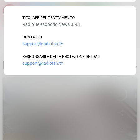
email
TITOLARE DEL TRATTAMENTO
Radio Telesondrio News S.R.L.
RATE IT
CONTATTO
support@radiotsn.tv
RESPONSABILE DELLA PROTEZIONE DEI DATI
support@radiotsn.tv
ARTICOLO PRECEDENTE
insert_link