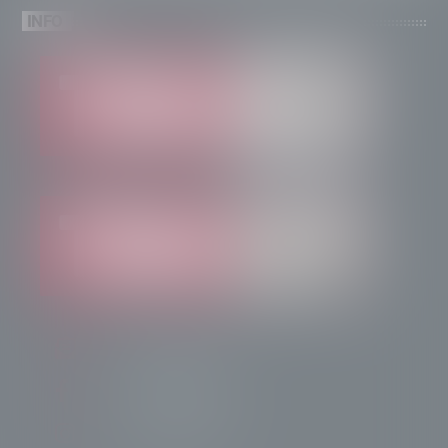
INFO
info@radiotsn.tv
Tele Sondrio News
TeleSondrioNews