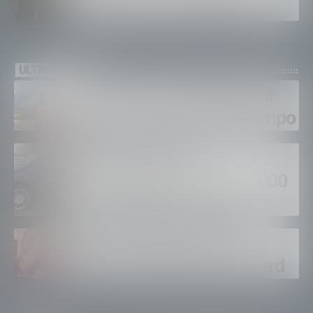
metri: salvato nella notte
ULTIMI VIDEO
Gordona, una settimana di
fuoco, si spera nel maltempo
Sondrio, furti nei
supermercati per oltre 3000
euro, foglio di via per un
ventinovenne
Calici Valtellina, Sondrio
brinda a un’estate da record