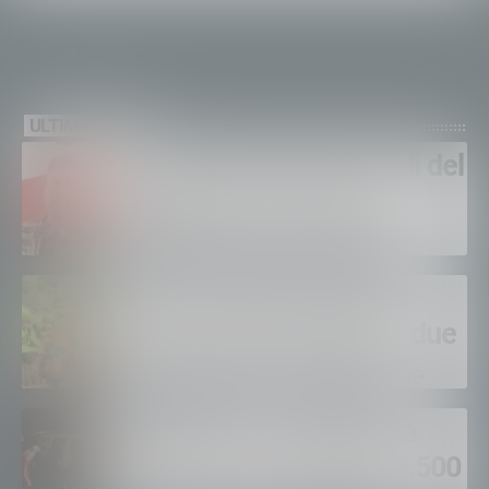
ULTIME NEWS
Sondrio, domani i funerali del
carabiniere Alessandro
Giannetti: aveva 42 anni
Soccorso Alpino, doppio
intervento in Valmasino: due
escursionisti soccorsi in
poche ore
Madesimo, escursionista
bloccato in un canale a 2.500