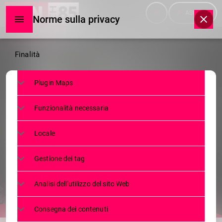
menu
play_arrow
ASCOLTA
Norme sulla privacy
Norme
Finalità
sulla
Plugin Maps
privacy
SERVIZI
Funzionalità necessaria
GATTO GETTATO IN UN CESTINO A
MORBEGNO. MILLE EURO A CHI
Locale
DIRÀ CHI È STATO
Gestione dei tag
6 MAGGIO 2024
104
1
today
Analisi dell'utilizzo del sito Web
Consegna dei contenuti
share
email