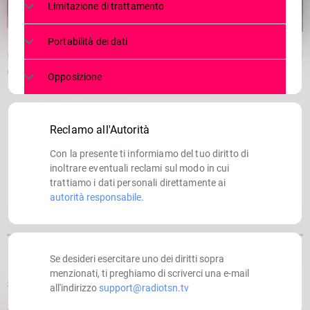
Limitazione di trattamento
Portabilità dei dati
Gatto gettato in un cestino a Morbegno. Mille euro a chi dirà chi
è stato
Opposizione
Reclamo all'Autorità
Con la presente ti informiamo del tuo diritto di
inoltrare eventuali reclami sul modo in cui
trattiamo i dati personali direttamente ai
autorità responsabile
.
Se desideri esercitare uno dei diritti sopra
menzionati, ti preghiamo di scriverci una e-mail
SCRITTO DA:
RADIOTSN
all'indirizzo
support@radiotsn.tv