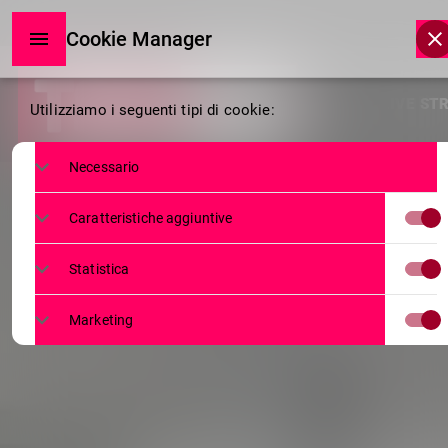
Cookie Manager
Cookie
HOME
LIVE STREAMI
Utilizziamo i seguenti tipi di cookie:
Manager
Necessario
Caratteristiche aggiuntive
Statistica
Marketing