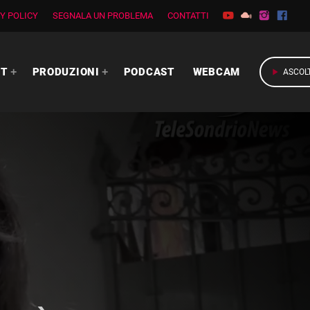
Y POLICY
SEGNALA UN PROBLEMA
CONTATTI
PRODUZIONI
PODCAST
WEBCAM
play_arrow
ASCOLTA