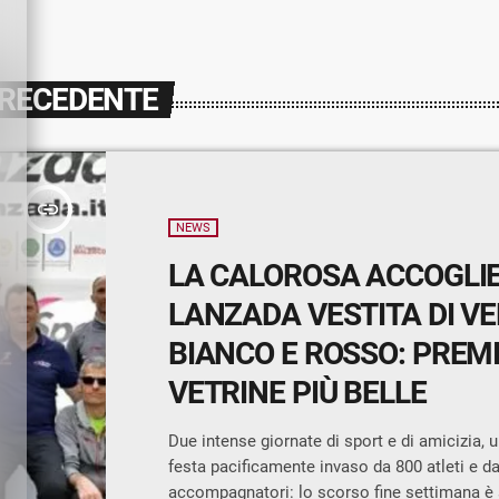
PRECEDENTE
insert_link
NEWS
LA CALOROSA ACCOGLIE
LANZADA VESTITA DI VE
BIANCO E ROSSO: PREMI
VETRINE PIÙ BELLE
Due intense giornate di sport e di amicizia, 
festa pacificamente invaso da 800 atleti e da
accompagnatori: lo scorso fine settimana è 