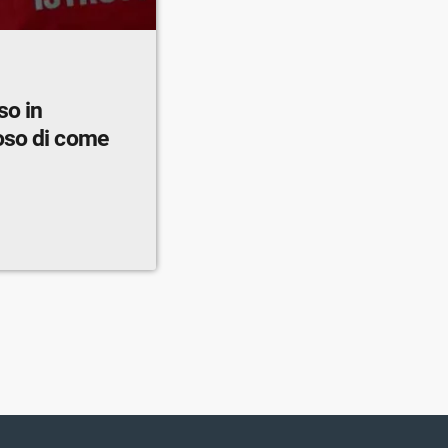
so in
oso di come