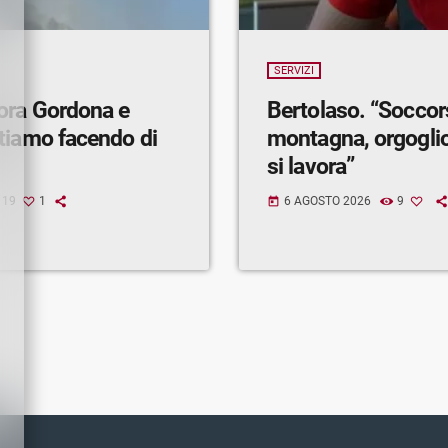
SERVIZI
ora Gordona e
Bertolaso. “Soccor
tiamo facendo di
montagna, orgogli
si lavora”
19
1
6 AGOSTO 2026
9
today