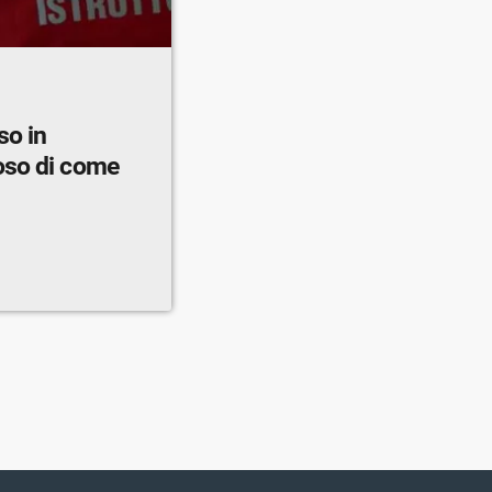
so in
oso di come