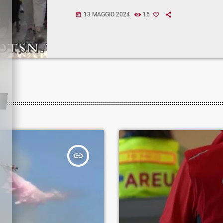
13 MAGGIO 2024
15
today
insert_link