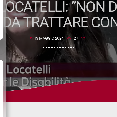
LOCATELLI: ”NON D
DA TRATTARE CON
13 MAGGIO 2024
127
today