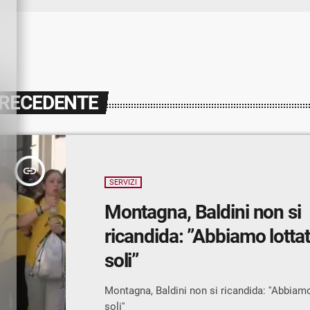
PRECEDENTE
insert_link
SERVIZI
Montagna, Baldini non si
ricandida: ”Abbiamo lotta
soli”
Montagna, Baldini non si ricandida: ''Abbiam
soli''