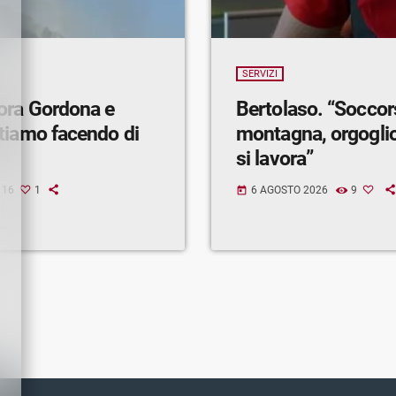
SERVIZI
ora Gordona e
Bertolaso. “Soccor
tiamo facendo di
montagna, orgogli
si lavora”
16
1
6 AGOSTO 2026
9
today