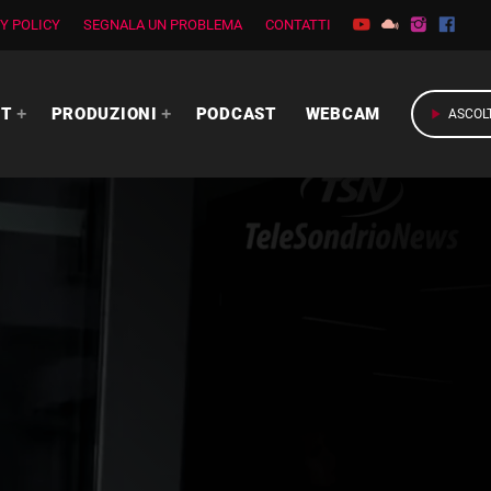
Y POLICY
SEGNALA UN PROBLEMA
CONTATTI
RT
PRODUZIONI
PODCAST
WEBCAM
play_arrow
ASCOL