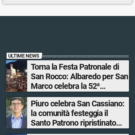
ULTIME NEWS
Torna la Festa Patronale di
San Rocco: Albaredo per San
Marco celebra la 52ª
edizione della sua
Piuro celebra San Cassiano:
manifestazione più sentita
la comunità festeggia il
Santo Patrono ripristinato
dopo quattro secoli