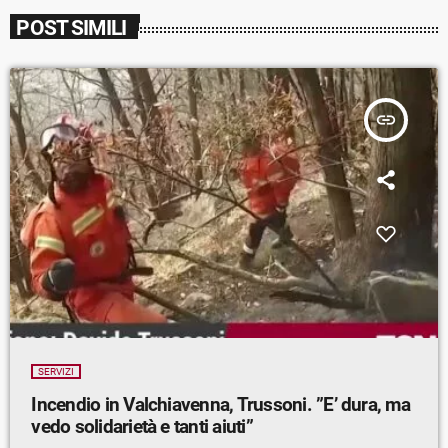
POST SIMILI
insert_link
SERVIZI
Incendio in Valchiavenna, Trussoni. ”E’ dura, ma
vedo solidarietà e tanti aiuti”