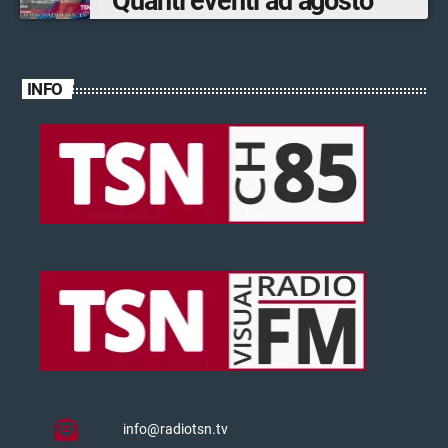
”Quanti eventi ad agosto”
INFO
info@radiotsn.tv