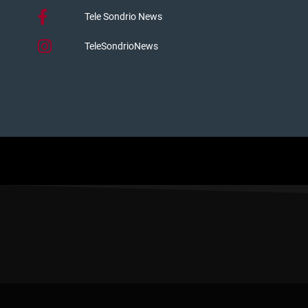
Tele Sondrio News
TeleSondrioNews