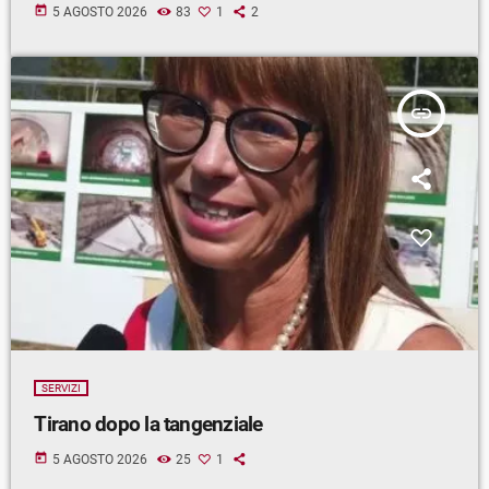
today
5 AGOSTO 2026
83
1
2
insert_link
SERVIZI
Tirano dopo la tangenziale
today
5 AGOSTO 2026
25
1