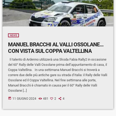
NEWS
MANUEL BRACCHI AL VALLI OSSOLANE…
CON VISTA SUL COPPA VALTELLINA
Il talento di Ardenno utilizzerà una Skoda Fabia Rally2 in occasione
del 60° Rally delle Valli Ossolane prima dell’appuntamento di casa, il
Coppa Valtellina. In una settimana Manuel Bracchi si troverà a
correre due delle più antiche gare su strada d’Italia: il Rally delle Valli
Ossolane ed il Coppa Valtellina. Nel fine settimana alle porte,
Manuel Bracchi è chiamato in causa per il 60° Rally delle Valli
Ossolane […]
today
11 GIUGNO 2024
481
2
4