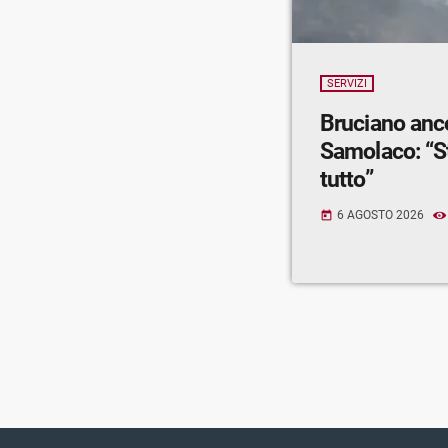
SERVIZI
Bruciano anc
Samolaco: “S
tutto”
6 AGOSTO 2026
today