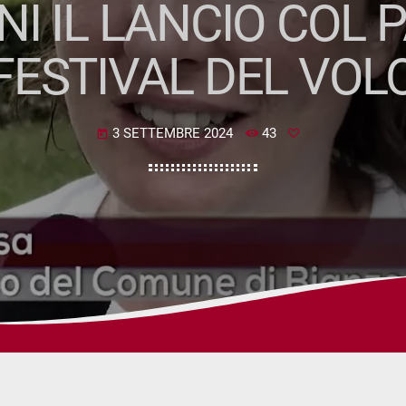
NI IL LANCIO COL
FESTIVAL DEL VOL
3 SETTEMBRE 2024
43
today