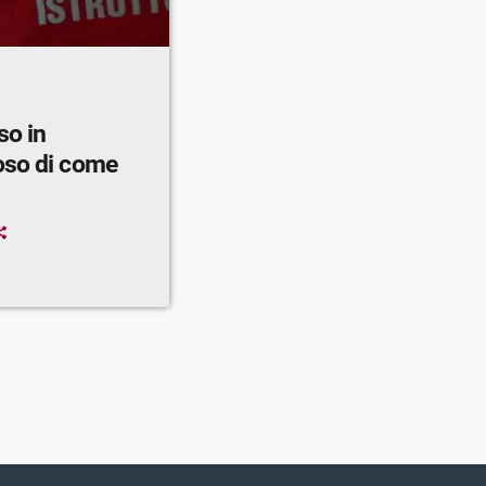
so in
oso di come