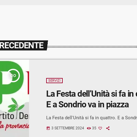
PRECEDENTE
insert_link
SERVIZI
La Festa dell’Unità si fa in
E a Sondrio va in piazza
La Festa dell'Unità si fa in quattro. E a Sondr
3 SETTEMBRE 2024
35
today