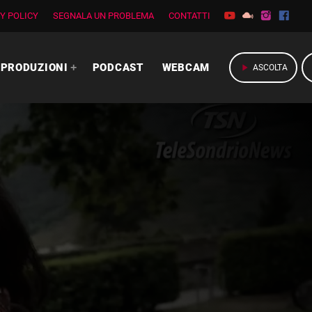
Y POLICY
SEGNALA UN PROBLEMA
CONTATTI
PRODUZIONI
PODCAST
WEBCAM
play_arrow
ASCOLTA