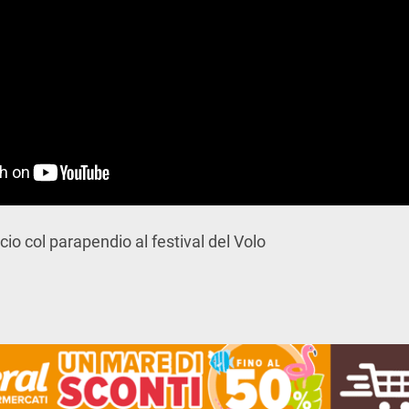
ncio col parapendio al festival del Volo