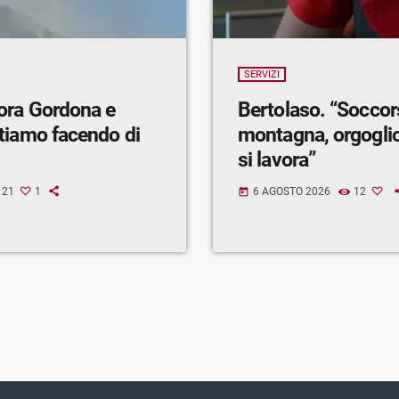
SERVIZI
ora Gordona e
Bertolaso. “Soccor
tiamo facendo di
montagna, orgogli
si lavora”
21
1
6 AGOSTO 2026
12
today