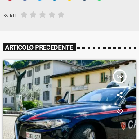
RATE IT
ARTICOLO PRECEDENTE
insert_link