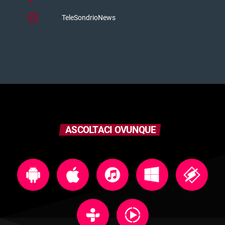
TeleSondrioNews
ASCOLTACI OVUNQUE