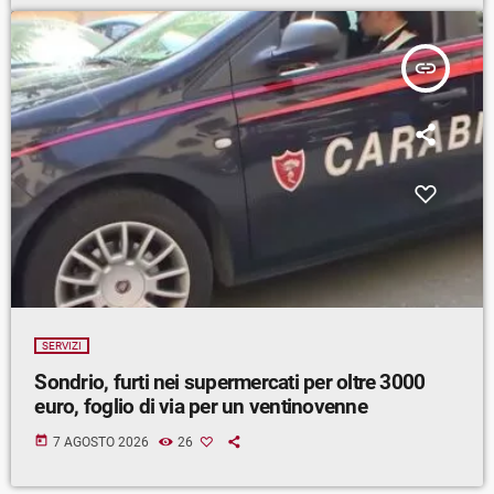
insert_link
SERVIZI
Sondrio, furti nei supermercati per oltre 3000
euro, foglio di via per un ventinovenne
today
7 AGOSTO 2026
26