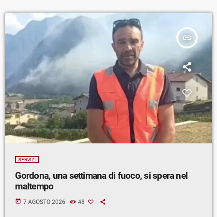
insert_link
SERVIZI
Gordona, una settimana di fuoco, si spera nel
maltempo
today
7 AGOSTO 2026
48