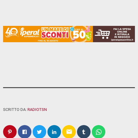
SCRITTO DA:
RADIOTSN
email