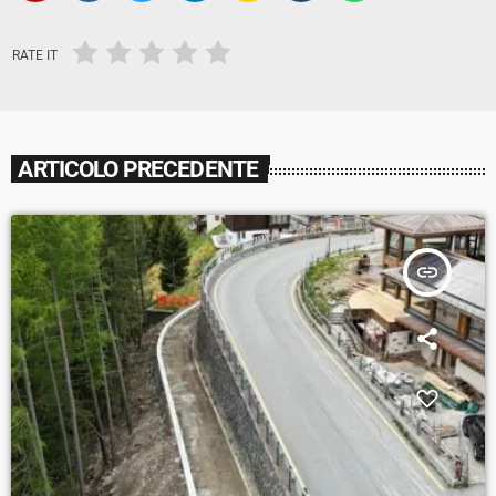
RATE IT
ARTICOLO PRECEDENTE
insert_link