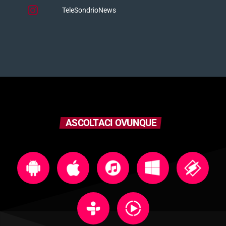
TeleSondrioNews
ASCOLTACI OVUNQUE