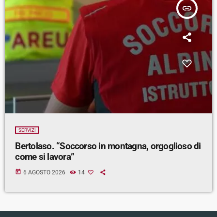
insert_link
SERVIZI
Bertolaso. “Soccorso in montagna, orgoglioso di
come si lavora”
today
6 AGOSTO 2026
14