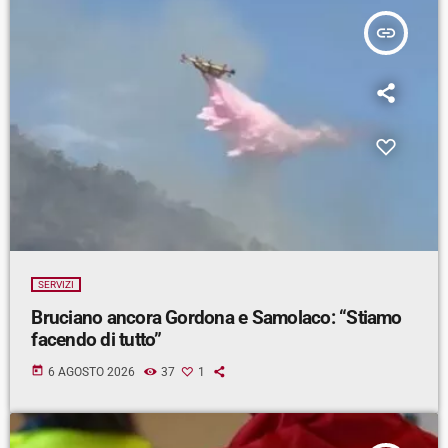
insert_link
SERVIZI
Bruciano ancora Gordona e Samolaco: “Stiamo
facendo di tutto”
today
6 AGOSTO 2026
37
1