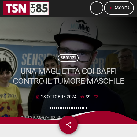
menu
play_arrow
ASCOLTA
SERVIZI
UNA MAGLIETTA COI BAFFI
CONTRO IL TUMORE MASCHILE
23 OTTOBRE 2024
39
today
share
email