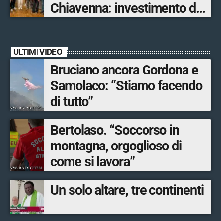
Chiavenna: investimento da
quasi 250mila euro
ULTIMI VIDEO
Bruciano ancora Gordona e
Samolaco: “Stiamo facendo
di tutto”
Bertolaso. “Soccorso in
montagna, orgoglioso di
come si lavora”
Un solo altare, tre continenti