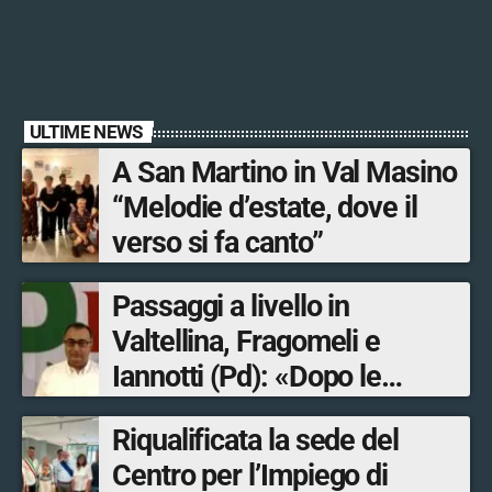
ULTIME NEWS
A San Martino in Val Masino
“Melodie d’estate, dove il
verso si fa canto”
Passaggi a livello in
Valtellina, Fragomeli e
Iannotti (Pd): «Dopo le
Olimpiadi solo un terzo delle
Riqualificata la sede del
opere sostitutive sarà
Centro per l’Impiego di
ultimato entro il 2026»