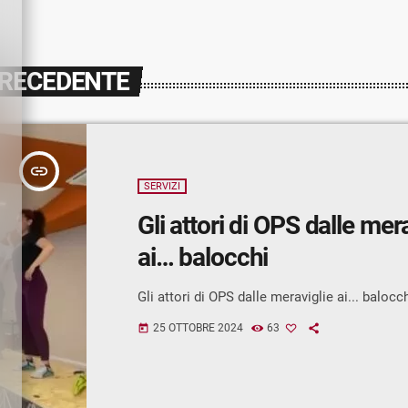
PRECEDENTE
insert_link
SERVIZI
Gli attori di OPS dalle mer
ai… balocchi
Gli attori di OPS dalle meraviglie ai... balocc
25 OTTOBRE 2024
63
today