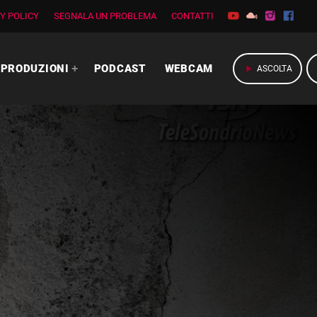
Y POLICY
SEGNALA UN PROBLEMA
CONTATTI
PRODUZIONI
PODCAST
WEBCAM
play_arrow
ASCOLTA