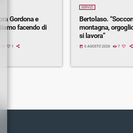
SERVIZI
ora Gordona e
Bertolaso. “Soccor
tiamo facendo di
montagna, orgogli
si lavora”
15
1
6 AGOSTO 2026
7
today