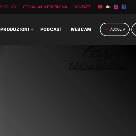
Y POLICY
SEGNALA UN PROBLEMA
CONTATTI
PRODUZIONI
PODCAST
WEBCAM
play_arrow
ASCOLTA