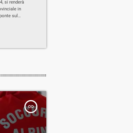
4, si renderà
 COMUNI
vinciale in
ponte sul
muni di Chiuro
te di rimozione
 fluviale in
 le seguenti
insert_link