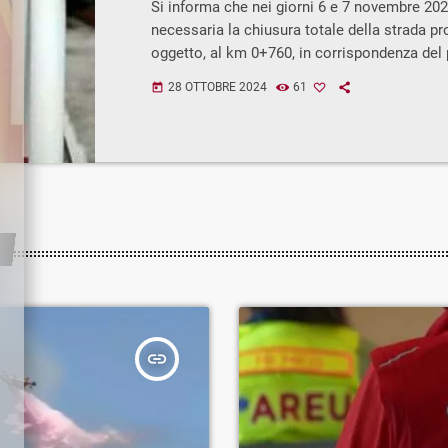
Si informa che nei giorni 6 e 7 novembre 202
SUL FIUME ADDA, TRA I
necessaria la chiusura totale della strada pro
oggetto, al km 0+760, in corrispondenza del 
DI CHIURO E CASTELLO
fiume Adda, denominato “Baghetto”, tra i co
28 OTTOBRE 2024
61
today
DELL’ACQUA
e Castello dell’Acqua, per l’intervento urgen
di materiale ligneo accumulato dalla corrente
corrispondenza delle pile del ponte, secondo
fasce orarie: • dalle ore 8.00 alle ore […]
insert_link