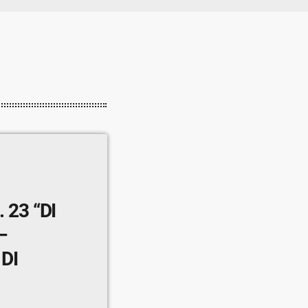
 23 “DI
–
DI
PONTE