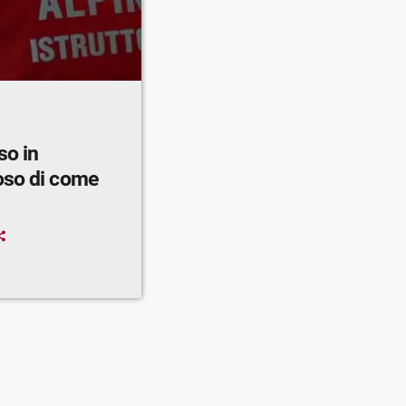
so in
oso di come