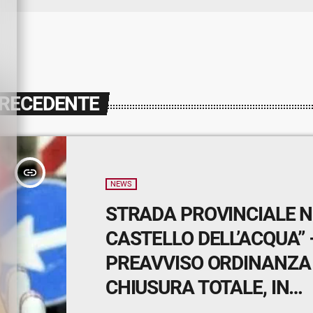
PRECEDENTE
insert_link
NEWS
STRADA PROVINCIALE N.
CASTELLO DELL’ACQUA” 
PREAVVISO ORDINANZA 
CHIUSURA TOTALE, IN
CORRISPONDENZA DEL 