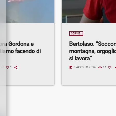
SERVIZI
ora Gordona e
Bertolaso. “Soccor
tiamo facendo di
montagna, orgogli
si lavora”
37
1
6 AGOSTO 2026
14
today