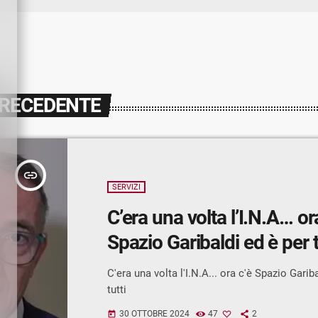
PRECEDENTE
insert_link
SERVIZI
C’era una volta l’I.N.A… or
Spazio Garibaldi ed è per t
C'era una volta l'I.N.A... ora c'è Spazio Garib
tutti
30 OTTOBRE 2024
47
2
today