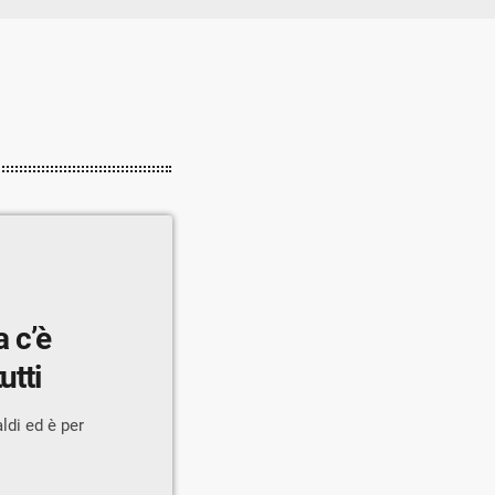
a c’è
utti
aldi ed è per