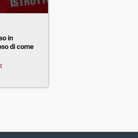
so in
oso di come