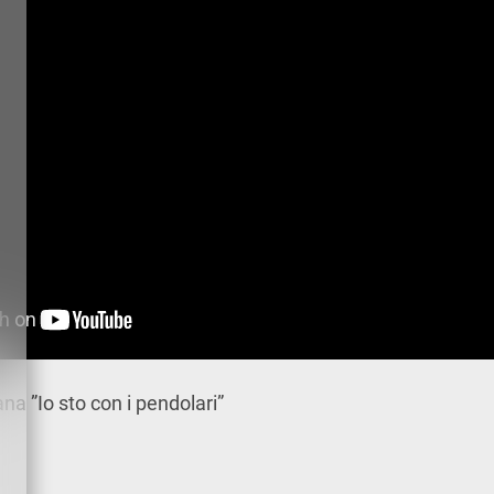
ana ”Io sto con i pendolari”