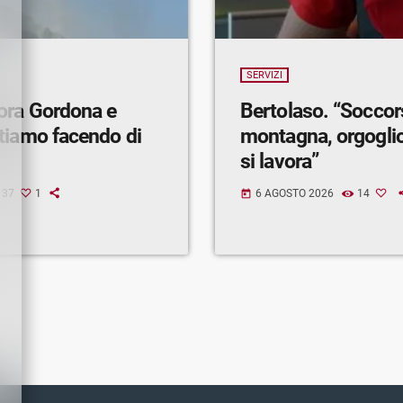
SERVIZI
ora Gordona e
Bertolaso. “Soccor
tiamo facendo di
montagna, orgogli
si lavora”
37
1
6 AGOSTO 2026
14
today