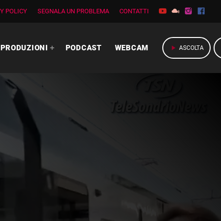
Y POLICY
SEGNALA UN PROBLEMA
CONTATTI
PRODUZIONI
PODCAST
WEBCAM
play_arrow
ASCOLTA