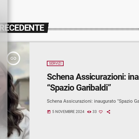
PRECEDENTE
insert_link
SERVIZI
Schena Assicurazioni: in
“Spazio Garibaldi”
Schena Assicurazioni: inaugurato "Spazio Ga
5 NOVEMBRE 2024
33
today