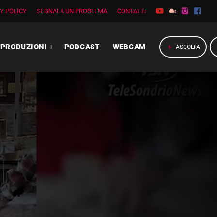
Y POLICY
SEGNALA UN PROBLEMA
CONTATTI
PRODUZIONI
PODCAST
WEBCAM
play_arrow
ASCOLTA