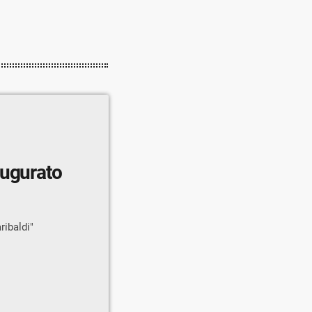
augurato
ribaldi"