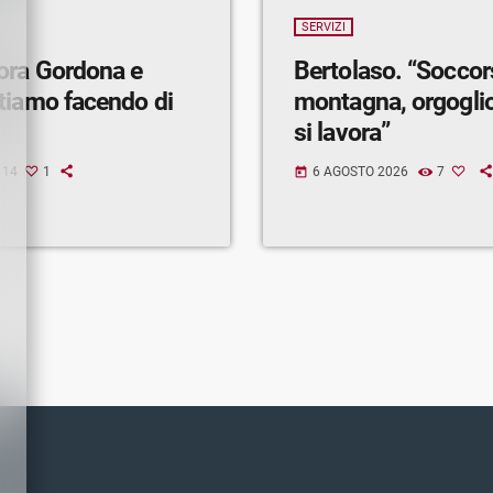
SERVIZI
ora Gordona e
Bertolaso. “Soccor
tiamo facendo di
montagna, orgogli
si lavora”
14
1
6 AGOSTO 2026
7
today