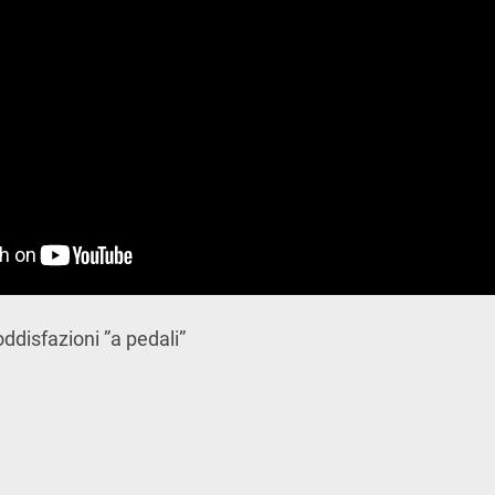
ddisfazioni ”a pedali”