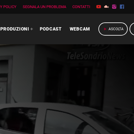
Y POLICY
SEGNALA UN PROBLEMA
CONTATTI
PRODUZIONI
PODCAST
WEBCAM
play_arrow
ASCOLTA