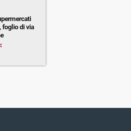
supermercati
 foglio di via
ne