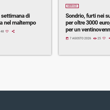
SERVIZI
 settimana di
Sondrio, furti nei 
ra nel maltempo
per oltre 3000 euro,
per un ventinoven
48
7 AGOSTO 2026
25
today