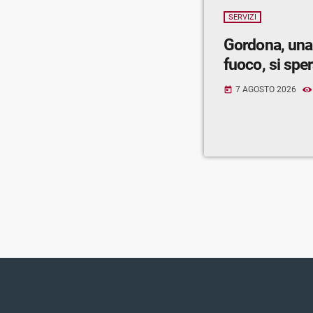
SERVIZI
Gordona, una
fuoco, si spe
7 AGOSTO 2026
today