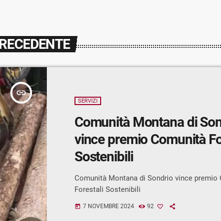
PRECEDENTE
insert_link
SERVIZI
Comunità Montana di Son
vince premio Comunità Fo
Sostenibili
Comunità Montana di Sondrio vince premio
Forestali Sostenibili
7 NOVEMBRE 2024
92
today