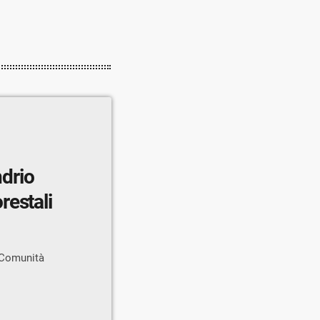
drio
restali
 Comunità