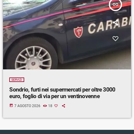
insert_link
SERVIZI
Sondrio, furti nei supermercati per oltre 3000
euro, foglio di via per un ventinovenne
today
7 AGOSTO 2026
18