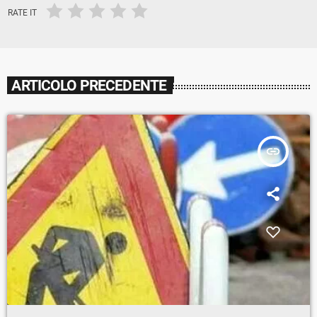
RATE IT
ARTICOLO PRECEDENTE
insert_link