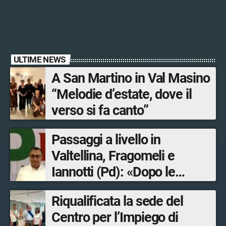
ULTIME NEWS
A San Martino in Val Masino
“Melodie d’estate, dove il
verso si fa canto”
Passaggi a livello in
Valtellina, Fragomeli e
Iannotti (Pd): «Dopo le
Olimpiadi solo un terzo delle
Riqualificata la sede del
opere sostitutive sarà
Centro per l’Impiego di
ultimato entro il 2026»