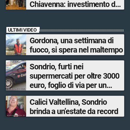
Chiavenna: investimento da
quasi 250mila euro
ULTIMI VIDEO
Gordona, una settimana di
fuoco, si spera nel maltempo
Sondrio, furti nei
supermercati per oltre 3000
euro, foglio di via per un
ventinovenne
Calici Valtellina, Sondrio
brinda a un’estate da record