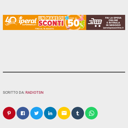
SCRITTO DA:
RADIOTSN
email