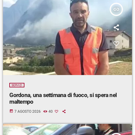
insert_link
SERVIZI
Gordona, una settimana di fuoco, si spera nel
maltempo
today
7 AGOSTO 2026
40