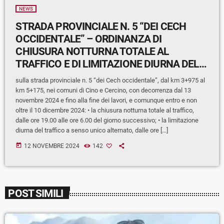
NEWS
STRADA PROVINCIALE N. 5 “DEI CECH
OCCIDENTALE” – ORDINANZA DI
CHIUSURA NOTTURNA TOTALE AL
TRAFFICO E DI LIMITAZIONE DIURNA DEL
TRAFFICO A SENSO UNICO ALTERNATO,
sulla strada provinciale n. 5 “dei Cech occidentale”, dal km 3+975 al
NEI COMUNI DI CINO E CERCINO
km 5+175, nei comuni di Cino e Cercino, con decorrenza dal 13
novembre 2024 e fino alla fine dei lavori, e comunque entro e non
oltre il 10 dicembre 2024: • la chiusura notturna totale al traffico,
dalle ore 19.00 alle ore 6.00 del giorno successivo; • la limitazione
diurna del traffico a senso unico alternato, dalle ore […]
today
12 NOVEMBRE 2024
142
POST SIMILI