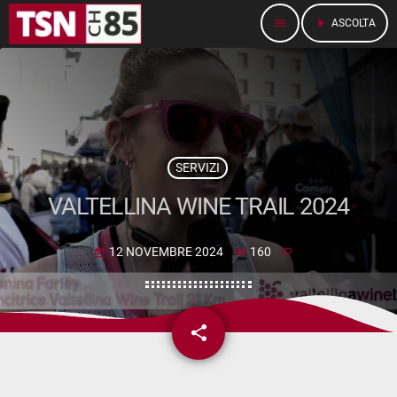
menu
play_arrow
ASCOLTA
SERVIZI
VALTELLINA WINE TRAIL 2024
12 NOVEMBRE 2024
160
today
share
email