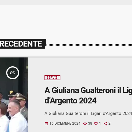
PRECEDENTE
insert_link
SERVIZI
A Giuliana Gualteroni il Lig
d’Argento 2024
A Giuliana Gualteroni il Ligari d'Argento 2024
16 DICEMBRE 2024
38
1
2
today