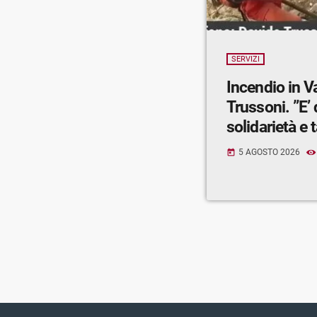
SERVIZI
Incendio in V
Trussoni. ”E’
solidarietà e t
5 AGOSTO 2026
today