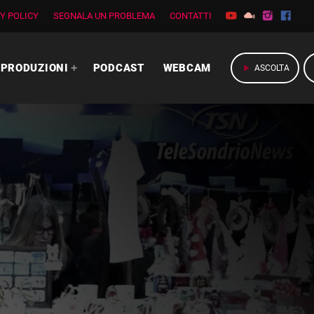
Y POLICY
SEGNALA UN PROBLEMA
CONTATTI
PRODUZIONI
PODCAST
WEBCAM
play_arrow
ASCOLTA