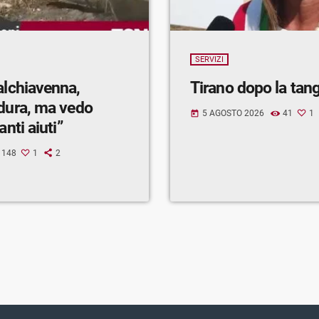
SERVIZI
alchiavenna,
Tirano dopo la tan
 dura, ma vedo
5 AGOSTO 2026
41
1
today
anti aiuti”
148
1
2