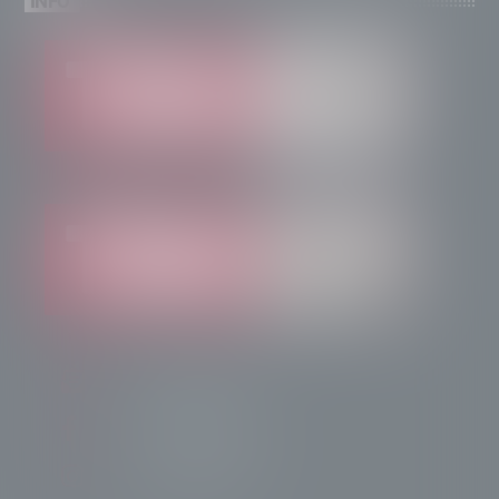
INFO
info@radiotsn.tv
Tele Sondrio News
TeleSondrioNews