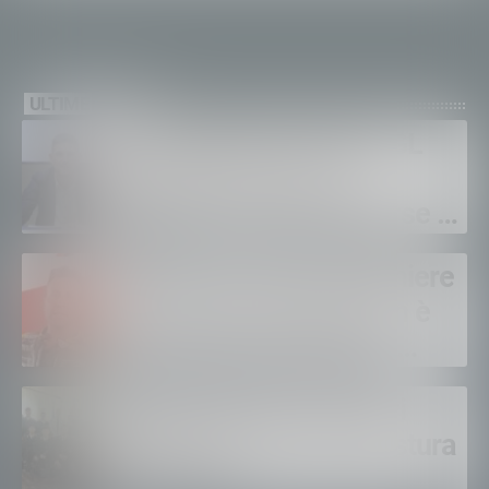
ULTIME NEWS
Sanità privata e RSA, UGL
chiede il rinnovo dei
contratti: “Servono risorse e
salari adeguati”
Sondrio, morto il carabiniere
Alessandro Gianetti: non è
sopravvissuto alle gravi
ustioni
Polizia di Stato, 16 nuovi
agenti in prova alla Questura
di Sondrio