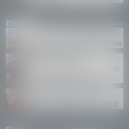
ULTIMI VIDEO
Gordona, una settimana di
fuoco, si spera nel maltempo
Sondrio, furti nei
supermercati per oltre 3000
euro, foglio di via per un
ventinovenne
Calici Valtellina, Sondrio
brinda a un’estate da record