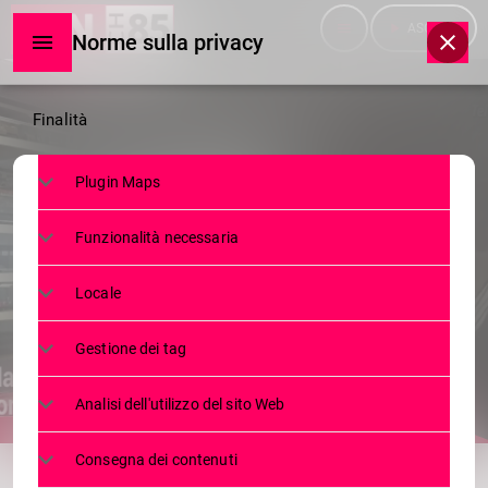
menu
play_arrow
ASCOLTA
Norme sulla privacy
Norme
Finalità
sulla
Plugin Maps
privacy
SERVIZI
Funzionalità necessaria
A SONDRIO C’È IL PAESE DEI
BALOCCHI
Locale
29 GENNAIO 2025
31
today
Gestione dei tag
Analisi dell'utilizzo del sito Web
share
email
Consegna dei contenuti