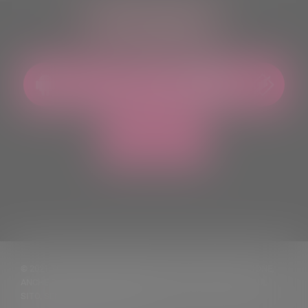
ASCOLTACI OVUNQUE
© 2021 TUTTI I DIRITTI RISERVATI. VIETATA LA RIPRODUZIONE,
ANCHE PARZIALE, DEI TESTI DELLE NOTIZIE PUBBLICATE SUL
SITO, SENZA CITARNE LA FONTE