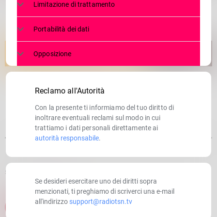
Limitazione di trattamento
Portabilità dei dati
Opposizione
Reclamo all'Autorità
Con la presente ti informiamo del tuo diritto di
inoltrare eventuali reclami sul modo in cui
trattiamo i dati personali direttamente ai
autorità responsabile
.
SCRITTO DA:
RADIOTSN
Se desideri esercitare uno dei diritti sopra
menzionati, ti preghiamo di scriverci una e-mail
all'indirizzo
support@radiotsn.tv
email