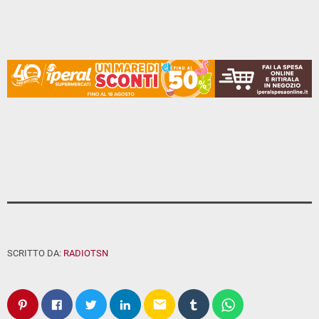
SCRITTO DA:
RADIOTSN
email