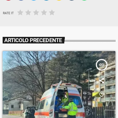
RATE IT
ARTICOLO PRECEDENTE
insert_link