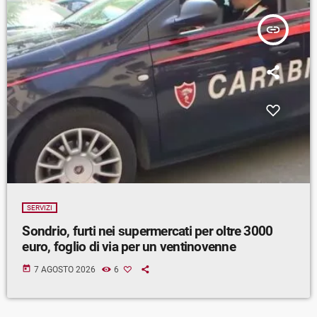
insert_link
SERVIZI
Sondrio, furti nei supermercati per oltre 3000
euro, foglio di via per un ventinovenne
today
7 AGOSTO 2026
6