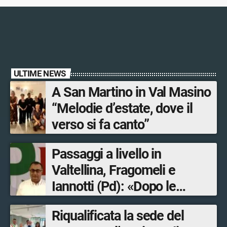
ULTIME NEWS
A San Martino in Val Masino
“Melodie d’estate, dove il
verso si fa canto”
Passaggi a livello in
Valtellina, Fragomeli e
Iannotti (Pd): «Dopo le
Olimpiadi solo un terzo delle
Riqualificata la sede del
opere sostitutive sarà