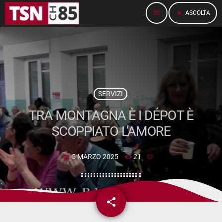
menu
play_arrow
ASCOLTA
SERVIZI
TRA MONTAGNA È I DÉPOT È
SCOPPIATO L’AMORE
5 MARZO 2025
21
today
share
email