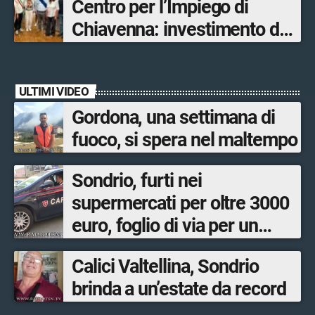
Centro per l’Impiego di
ultimato entro il 2026»
Chiavenna: investimento da
quasi 250mila euro
ULTIMI VIDEO
Gordona, una settimana di
fuoco, si spera nel maltempo
Sondrio, furti nei
supermercati per oltre 3000
euro, foglio di via per un
ventinovenne
Calici Valtellina, Sondrio
brinda a un’estate da record