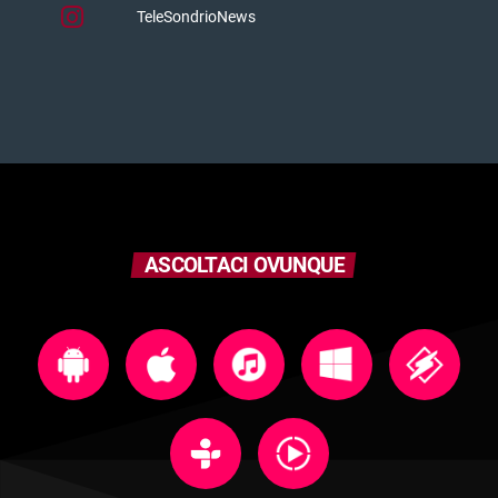
TeleSondrioNews
ASCOLTACI OVUNQUE