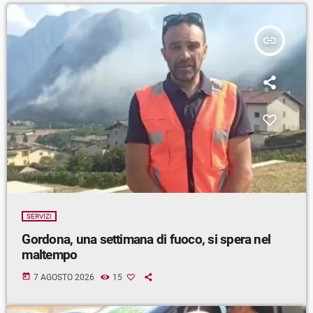
insert_link
SERVIZI
Gordona, una settimana di fuoco, si spera nel
maltempo
today
7 AGOSTO 2026
15