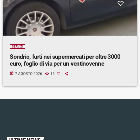
SERVIZI
Sondrio, furti nei supermercati per oltre 3000
euro, foglio di via per un ventinovenne
today
7 AGOSTO 2026
15
ULTIME NEWS