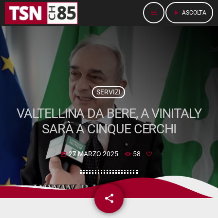
menu
play_arrow
ASCOLTA
SERVIZI
VALTELLINA DA BERE, A VINITALY
SARÀ A CINQUE CERCHI
27 MARZO 2025
58
today
share
email