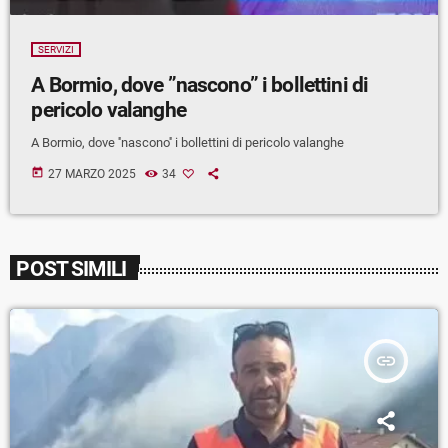
SERVIZI
A Bormio, dove ”nascono” i bollettini di
pericolo valanghe
A Bormio, dove ''nascono'' i bollettini di pericolo valanghe
today
27 MARZO 2025
34
POST SIMILI
insert_link