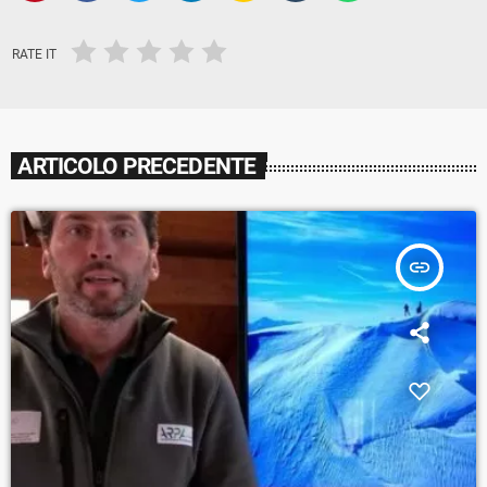
RATE IT
ARTICOLO PRECEDENTE
insert_link