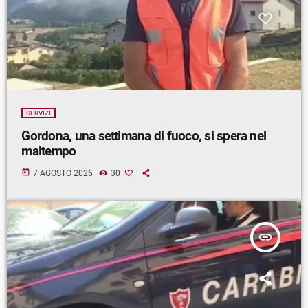
SERVIZI
Gordona, una settimana di fuoco, si spera nel
maltempo
today
7 AGOSTO 2026
30
insert_link