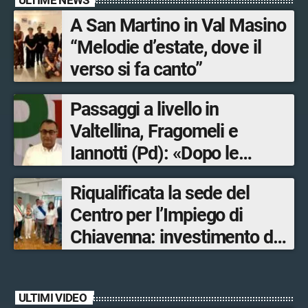
A San Martino in Val Masino
“Melodie d’estate, dove il
verso si fa canto”
Passaggi a livello in
Valtellina, Fragomeli e
Iannotti (Pd): «Dopo le
Olimpiadi solo un terzo delle
Riqualificata la sede del
opere sostitutive sarà
Centro per l’Impiego di
ultimato entro il 2026»
Chiavenna: investimento da
quasi 250mila euro
ULTIMI VIDEO