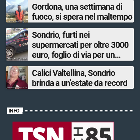
Gordona, una settimana di
fuoco, si spera nel maltempo
Sondrio, furti nei
supermercati per oltre 3000
euro, foglio di via per un
ventinovenne
Calici Valtellina, Sondrio
brinda a un’estate da record
INFO