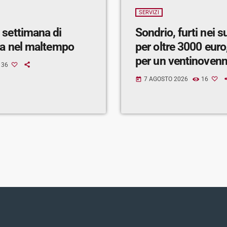
SERVIZI
 settimana di
Sondrio, furti nei 
ra nel maltempo
per oltre 3000 euro,
per un ventinoven
36
7 AGOSTO 2026
16
today