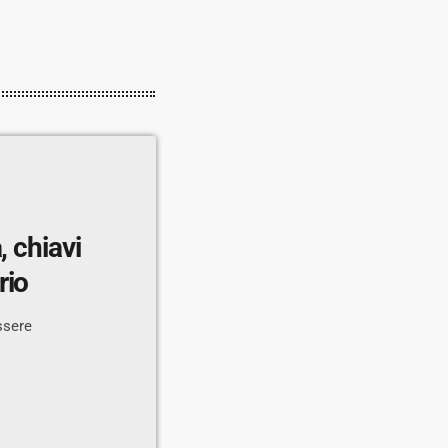
, chiavi
rio
essere