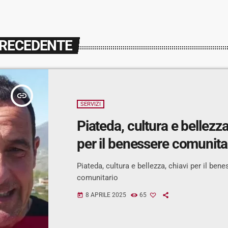
PRECEDENTE
insert_link
SERVIZI
Piateda, cultura e bellezza
per il benessere comunita
Piateda, cultura e bellezza, chiavi per il ben
comunitario
8 APRILE 2025
65
today