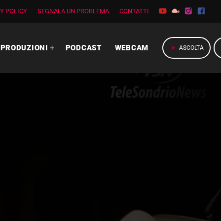
Y POLICY
SEGNALA UN PROBLEMA
CONTATTI
PRODUZIONI
PODCAST
WEBCAM
play_arrow
ASCOLTA