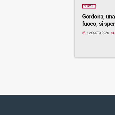
SERVIZI
Gordona, una
fuoco, si spe
7 AGOSTO 2026
today