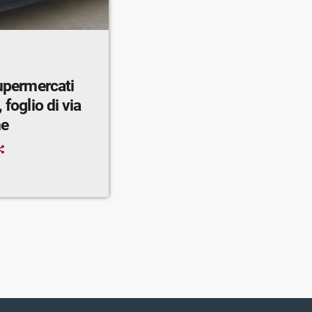
supermercati
 foglio di via
ne