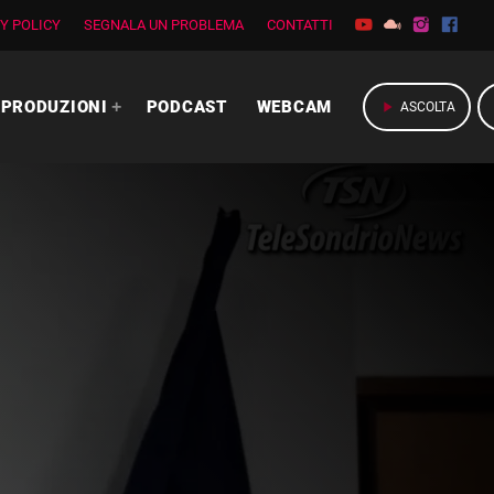
Y POLICY
SEGNALA UN PROBLEMA
CONTATTI
PRODUZIONI
PODCAST
WEBCAM
play_arrow
ASCOLTA