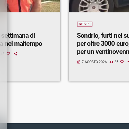
SERVIZI
 settimana di
Sondrio, furti nei 
ra nel maltempo
per oltre 3000 euro,
per un ventinoven
48
7 AGOSTO 2026
25
today