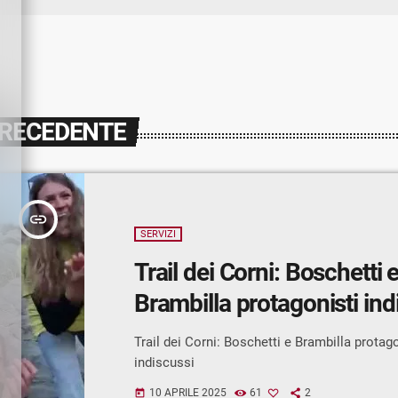
PRECEDENTE
insert_link
SERVIZI
Trail dei Corni: Boschetti 
Brambilla protagonisti ind
Trail dei Corni: Boschetti e Brambilla protago
indiscussi
10 APRILE 2025
61
2
today