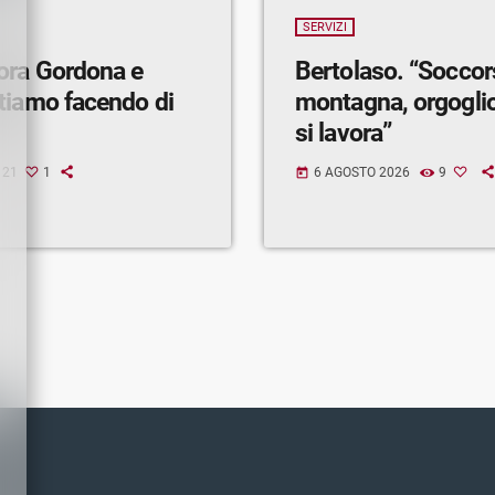
SERVIZI
ora Gordona e
Bertolaso. “Soccor
tiamo facendo di
montagna, orgogli
si lavora”
21
1
6 AGOSTO 2026
9
today