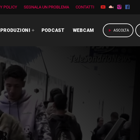
Y POLICY
SEGNALA UN PROBLEMA
CONTATTI
PRODUZIONI
PODCAST
WEBCAM
play_arrow
ASCOLTA