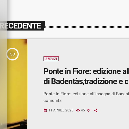
PRECEDENTE
insert_link
SERVIZI
Ponte in Fiore: edizione al
di Badentàs,tradizione e 
Ponte in Fiore: edizione all'insegna di Baden
comunità
11 APRILE 2025
45
today