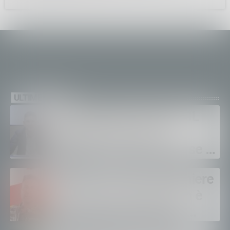
ULTIME NEWS
Sanità privata e RSA, UGL
chiede il rinnovo dei
contratti: “Servono risorse e
salari adeguati”
Sondrio, morto il carabiniere
Alessandro Gianetti: non è
sopravvissuto alle gravi
ustioni