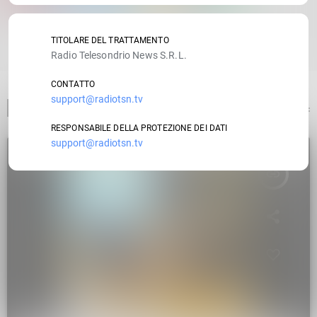
RATE IT
TITOLARE DEL TRATTAMENTO
Radio Telesondrio News S.R.L.
CONTATTO
support@radiotsn.tv
ARTICOLO PRECEDENTE
RESPONSABILE DELLA PROTEZIONE DEI DATI
support@radiotsn.tv
insert_link