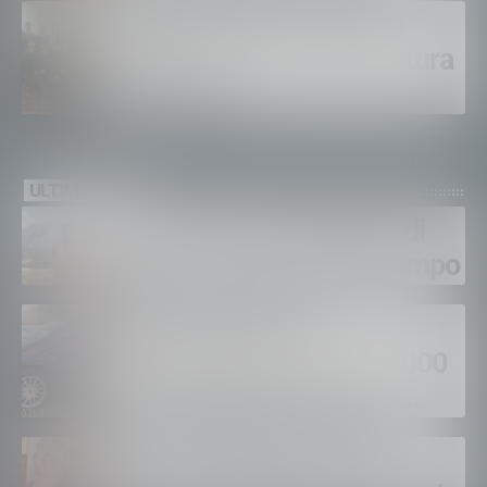
Polizia di Stato, 16 nuovi
agenti in prova alla Questura
di Sondrio
ULTIMI VIDEO
Gordona, una settimana di
fuoco, si spera nel maltempo
Sondrio, furti nei
supermercati per oltre 3000
euro, foglio di via per un
ventinovenne
Calici Valtellina, Sondrio