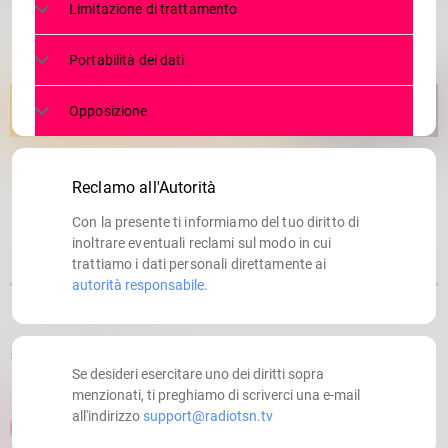
Limitazione di trattamento
Portabilità dei dati
Opposizione
Reclamo all'Autorità
Con la presente ti informiamo del tuo diritto di
inoltrare eventuali reclami sul modo in cui
trattiamo i dati personali direttamente ai
autorità responsabile
.
SCRITTO DA:
RADIOTSN
Se desideri esercitare uno dei diritti sopra
menzionati, ti preghiamo di scriverci una e-mail
all'indirizzo
support@radiotsn.tv
email