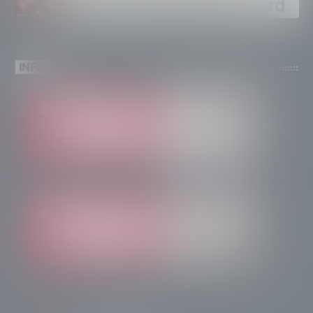
brinda a un’estate da record
INFO
info@radiotsn.tv