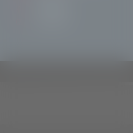
Tele Sondrio News
TeleSondrioNews