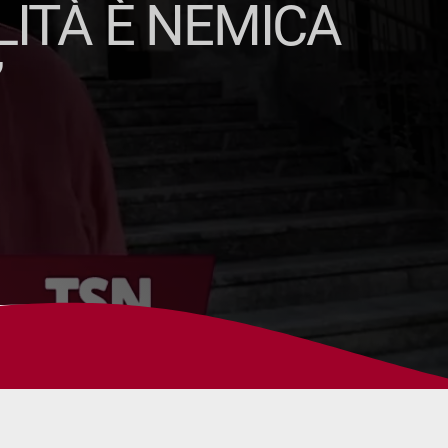
ALITÀ È NEMICA
”