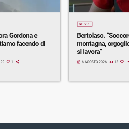
SERVIZI
ora Gordona e
Bertolaso. “Soccor
tiamo facendo di
montagna, orgogli
si lavora”
29
1
6 AGOSTO 2026
12
today