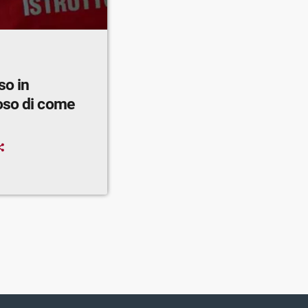
so in
oso di come