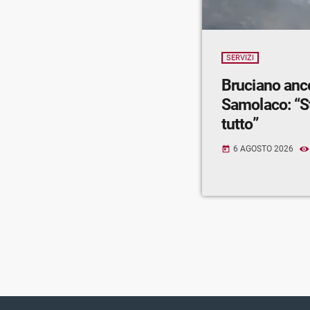
SERVIZI
Bruciano anc
Samolaco: “S
tutto”
6 AGOSTO 2026
today