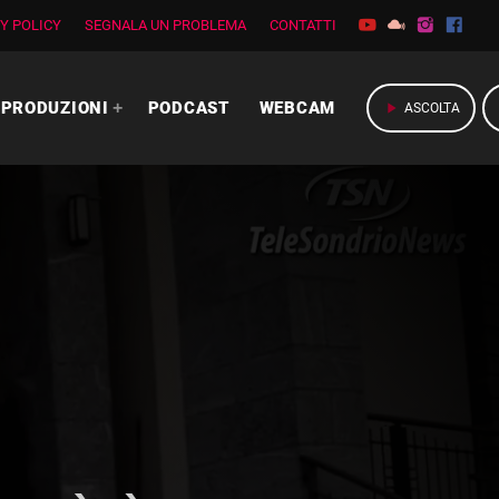
Y POLICY
SEGNALA UN PROBLEMA
CONTATTI
PRODUZIONI
PODCAST
WEBCAM
play_arrow
ASCOLTA