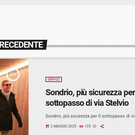
PRECEDENTE
insert_link
SERVIZI
Sondrio, più sicurezza per 
sottopasso di via Stelvio
Sondrio, più sicurezza per il sottopasso di vi
2 MAGGIO 2025
135
today