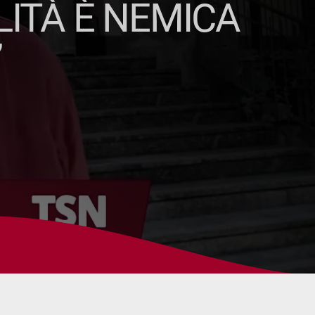
ALITÀ È NEMICA
”