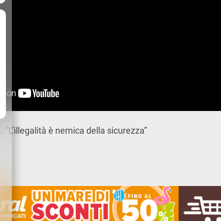
. ”L’illegalità è nemica della sicurezza”