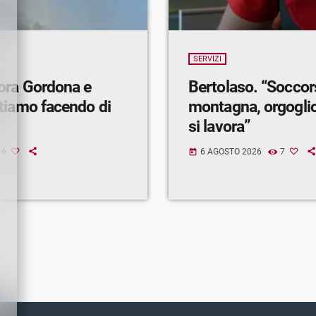
SERVIZI
ora Gordona e
Bertolaso. “Soccor
tiamo facendo di
montagna, orgogli
si lavora”
6
6 AGOSTO 2026
7
today