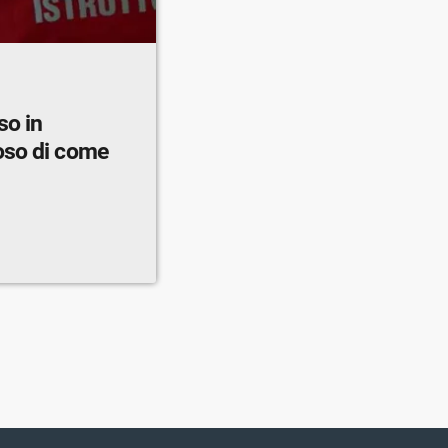
so in
oso di come