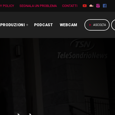
Y POLICY
SEGNALA UN PROBLEMA
CONTATTI
PRODUZIONI
PODCAST
WEBCAM
play_arrow
ASCOLTA