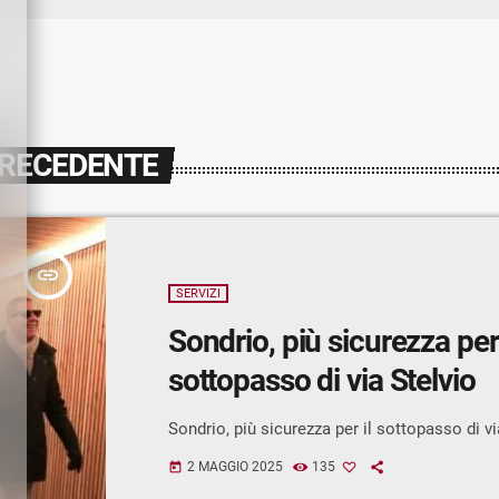
PRECEDENTE
insert_link
SERVIZI
Sondrio, più sicurezza per 
sottopasso di via Stelvio
Sondrio, più sicurezza per il sottopasso di vi
2 MAGGIO 2025
135
today