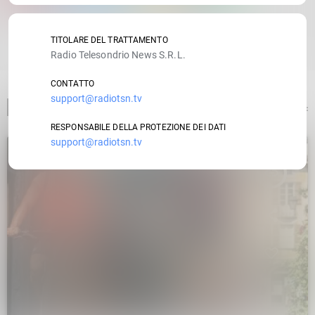
RATE IT
TITOLARE DEL TRATTAMENTO
Radio Telesondrio News S.R.L.
CONTATTO
support@radiotsn.tv
ARTICOLO PRECEDENTE
RESPONSABILE DELLA PROTEZIONE DEI DATI
support@radiotsn.tv
insert_link