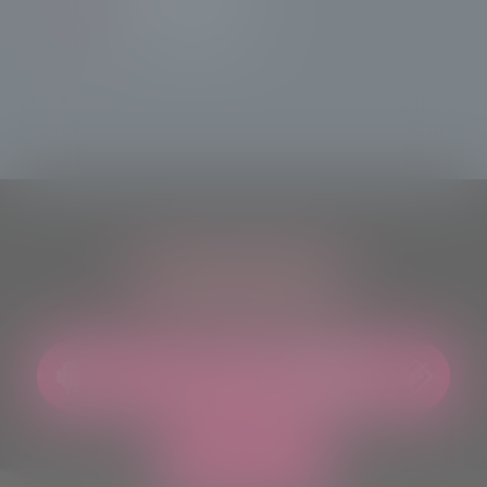
TeleSondrioNews
ASCOLTACI OVUNQUE