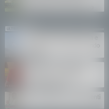
Sondalo per il ritiro estivo
ULTIMI VIDEO
Bruciano ancora Gordona e
Samolaco: “Stiamo facendo
di tutto”
Bertolaso. “Soccorso in
montagna, orgoglioso di
come si lavora”
Un solo altare, tre continenti