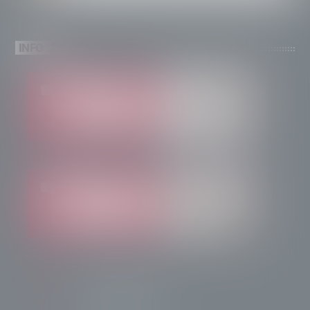
INFO
info@radiotsn.tv
Tele Sondrio News