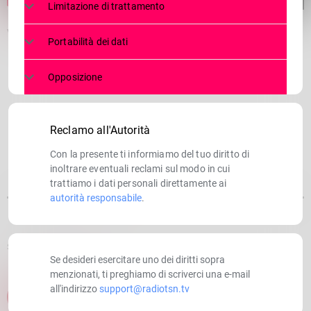
Limitazione di trattamento
Viviamo Morbegno, estate on the road
Portabilità dei dati
Opposizione
Reclamo all'Autorità
Con la presente ti informiamo del tuo diritto di
inoltrare eventuali reclami sul modo in cui
trattiamo i dati personali direttamente ai
autorità responsabile
.
SCRITTO DA:
RADIOTSN
Se desideri esercitare uno dei diritti sopra
menzionati, ti preghiamo di scriverci una e-mail
all'indirizzo
support@radiotsn.tv
email