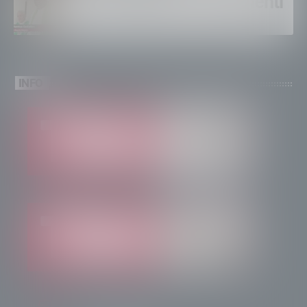
Un solo altare, tre continenti
INFO
info@radiotsn.tv