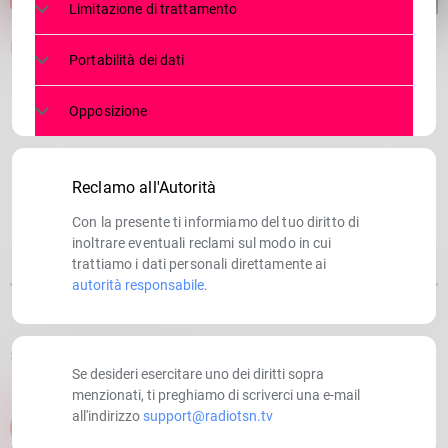
Limitazione di trattamento
Notte degli oscar a Morbegno
Portabilità dei dati
Opposizione
Reclamo all'Autorità
Con la presente ti informiamo del tuo diritto di
inoltrare eventuali reclami sul modo in cui
trattiamo i dati personali direttamente ai
autorità responsabile
.
SCRITTO DA:
RADIOTSN
Se desideri esercitare uno dei diritti sopra
menzionati, ti preghiamo di scriverci una e-mail
all'indirizzo
support@radiotsn.tv
email