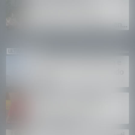
Sagra dei Crotti di
Chiavenna: già venduti
duemila pass. Appuntamento
il 5-6 e il 12-13 settembre.
ULTIMI VIDEO
Bruciano ancora Gordona e
Samolaco: “Stiamo facendo
di tutto”
Bertolaso. “Soccorso in
montagna, orgoglioso di
come si lavora”