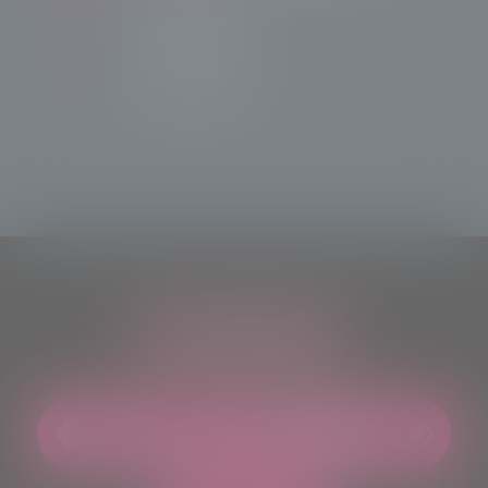
Tele Sondrio News
TeleSondrioNews
ASCOLTACI OVUNQUE