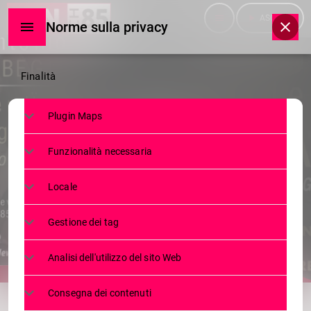
menu
play_arrow
ASCOLTA
Norme sulla privacy
Norme
Finalità
sulla
Plugin Maps
privacy
SERVIZI
Funzionalità necessaria
NOTTE DEGLI OSCAR A
MORBEGNO
Locale
24 GIUGNO 2025
73
today
Gestione dei tag
Analisi dell'utilizzo del sito Web
share
email
Consegna dei contenuti