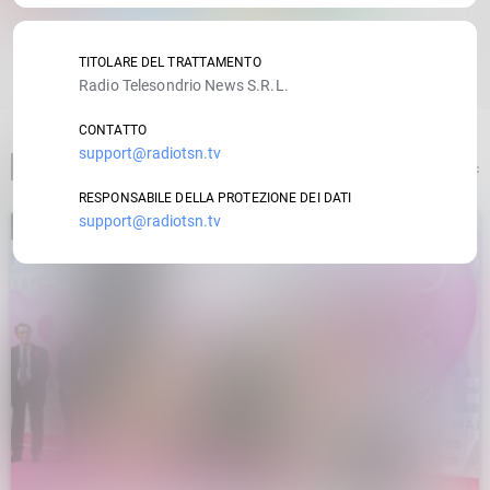
RATE IT
TITOLARE DEL TRATTAMENTO
Radio Telesondrio News S.R.L.
CONTATTO
support@radiotsn.tv
ARTICOLO PRECEDENTE
RESPONSABILE DELLA PROTEZIONE DEI DATI
support@radiotsn.tv
insert_link