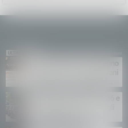
ULTIME NEWS
Pensieri Sonori, un impegno
concreto tra musica, giovani
e scuola: ecco i prossimi
appuntamenti in Valtellina
Al via l’esodo estivo: SS 36 e
38 a rischio code: i consigli
per viaggiare sicuri