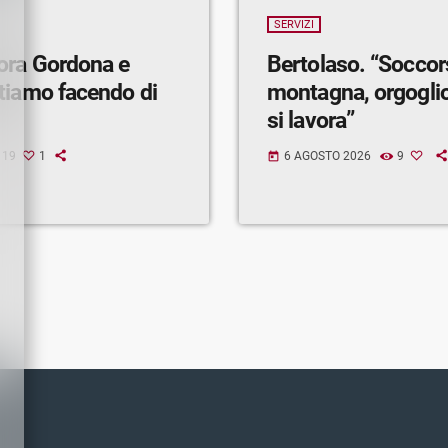
SERVIZI
ora Gordona e
Bertolaso. “Soccor
tiamo facendo di
montagna, orgogli
si lavora”
19
1
6 AGOSTO 2026
9
today