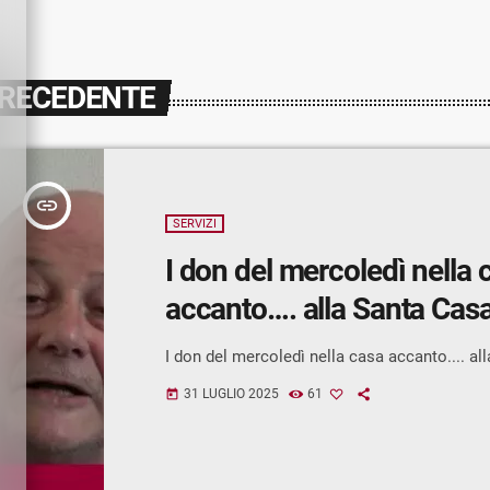
PRECEDENTE
insert_link
SERVIZI
I don del mercoledì nella 
accanto…. alla Santa Cas
I don del mercoledì nella casa accanto.... al
31 LUGLIO 2025
61
today