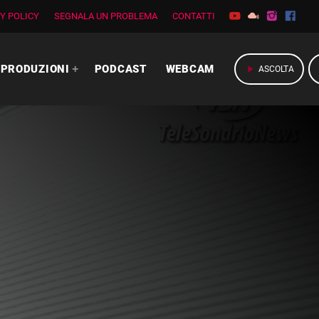
Y POLICY
SEGNALA UN PROBLEMA
CONTATTI
PRODUZIONI
PODCAST
WEBCAM
play_arrow
ASCOLTA