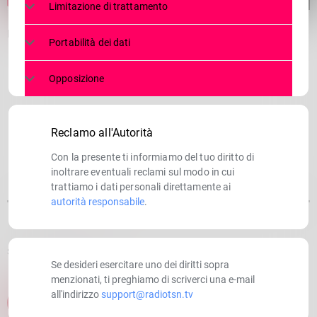
Limitazione di trattamento
Il Canto Libero della Valmalenco
Portabilità dei dati
Opposizione
Reclamo all'Autorità
Con la presente ti informiamo del tuo diritto di
inoltrare eventuali reclami sul modo in cui
trattiamo i dati personali direttamente ai
autorità responsabile
.
SCRITTO DA:
RADIOTSN
Se desideri esercitare uno dei diritti sopra
menzionati, ti preghiamo di scriverci una e-mail
all'indirizzo
support@radiotsn.tv
email