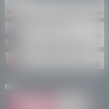
Gordona, una settimana di
fuoco, si spera nel maltempo
Sondrio, furti nei
supermercati per oltre 3000
euro, foglio di via per un
ventinovenne
Calici Valtellina, Sondrio
brinda a un’estate da record
INFO