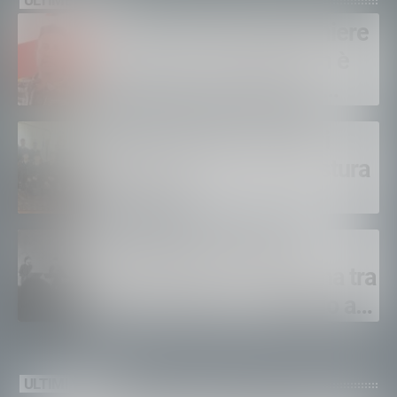
Sondrio, morto il carabiniere
Alessandro Gianetti: non è
sopravvissuto alle gravi
ustioni
Polizia di Stato, 16 nuovi
agenti in prova alla Questura
di Sondrio
LeAltreNote 2026, tre
appuntamenti in Valtellina tra
musica, teatro e omaggio a
San Francesco
ULTIMI VIDEO