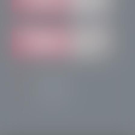
info@radiotsn.tv
Tele Sondrio News
TeleSondrioNews