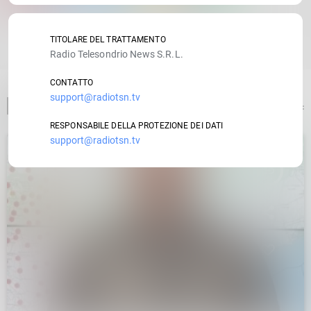
RATE IT
TITOLARE DEL TRATTAMENTO
Radio Telesondrio News S.R.L.
CONTATTO
support@radiotsn.tv
ARTICOLO PRECEDENTE
RESPONSABILE DELLA PROTEZIONE DEI DATI
support@radiotsn.tv
insert_link