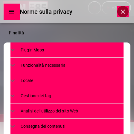
menu
play_arrow
ASCOLTA
Norme sulla privacy
Norme
Finalità
sulla
Plugin Maps
privacy
SERVIZI
Funzionalità necessaria
IL CANTO LIBERO DELLA
VALMALENCO
Locale
13 AGOSTO 2025
42
today
Gestione dei tag
Analisi dell'utilizzo del sito Web
share
email
Consegna dei contenuti