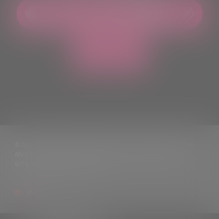
© 2021 TUTTI I DIRITTI RISERVATI. VIETATA LA RIPRODUZIONE,
ANCHE PARZIALE, DEI TESTI DELLE NOTIZIE PUBBLICATE SUL
SITO, SENZA CITARNE LA FONTE