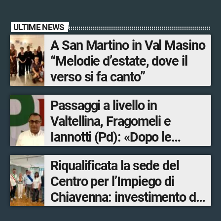
ULTIME NEWS
A San Martino in Val Masino
“Melodie d’estate, dove il
verso si fa canto”
Passaggi a livello in
Valtellina, Fragomeli e
Iannotti (Pd): «Dopo le
Olimpiadi solo un terzo delle
Riqualificata la sede del
opere sostitutive sarà
Centro per l’Impiego di
ultimato entro il 2026»
Chiavenna: investimento da
quasi 250mila euro