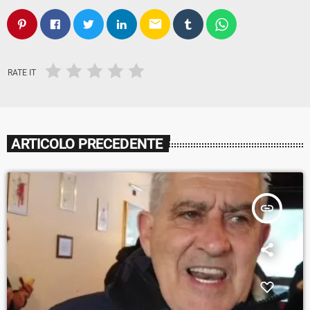
email
RATE IT
ARTICOLO PRECEDENTE
insert_link