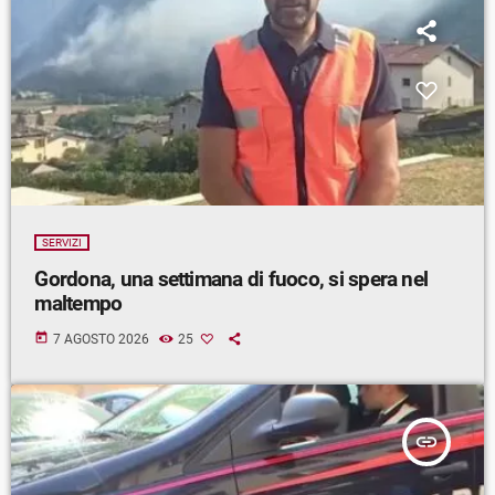
SERVIZI
Gordona, una settimana di fuoco, si spera nel
maltempo
today
7 AGOSTO 2026
25
insert_link