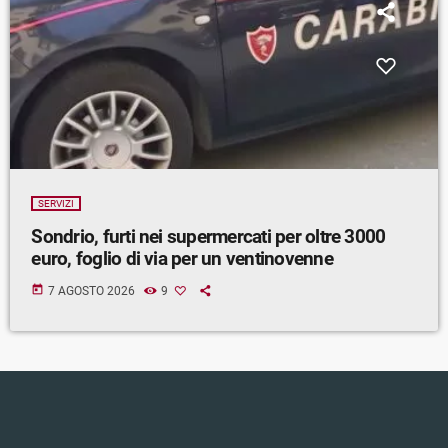
SERVIZI
Sondrio, furti nei supermercati per oltre 3000
euro, foglio di via per un ventinovenne
today
7 AGOSTO 2026
9