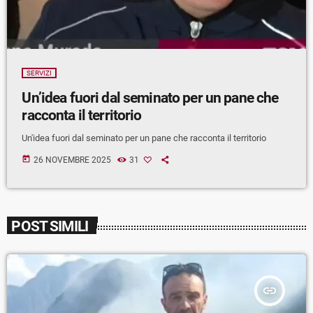
SERVIZI
Un’idea fuori dal seminato per un pane che
racconta il territorio
Un'idea fuori dal seminato per un pane che racconta il territorio
today
26 NOVEMBRE 2025
31
POST SIMILI
insert_link