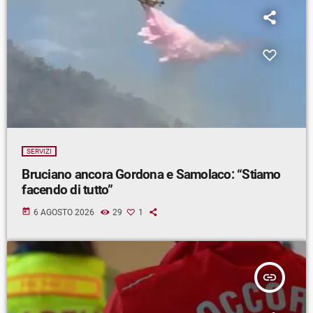
SERVIZI
Bruciano ancora Gordona e Samolaco: “Stiamo
facendo di tutto”
today
6 AGOSTO 2026
29
1
insert_link