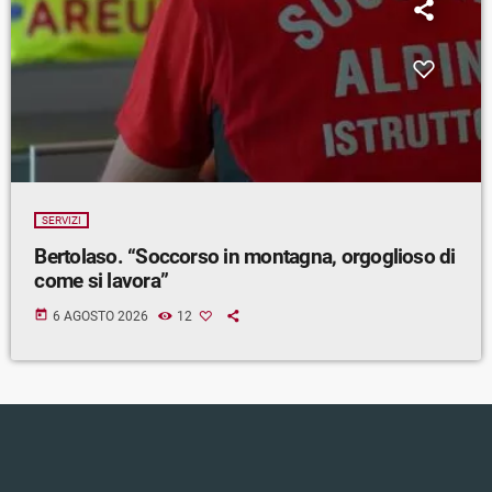
SERVIZI
Bertolaso. “Soccorso in montagna, orgoglioso di
come si lavora”
today
6 AGOSTO 2026
12