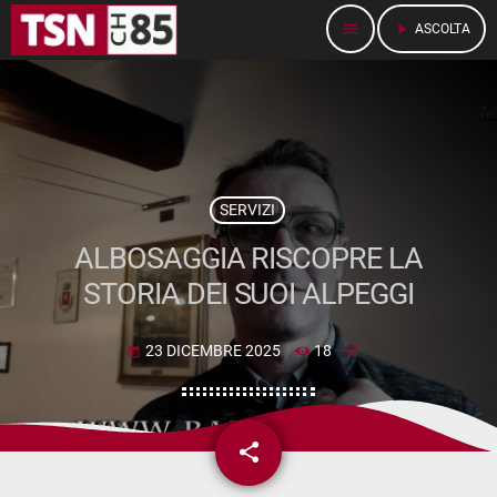
menu
play_arrow
ASCOLTA
SERVIZI
ALBOSAGGIA RISCOPRE LA
STORIA DEI SUOI ALPEGGI
23 DICEMBRE 2025
18
today
share
email