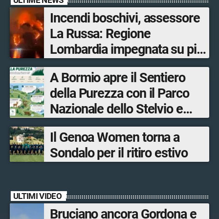
Incendi boschivi, assessore
La Russa: Regione
Lombardia impegnata su più
fronti, 48 volontari coinvolti
A Bormio apre il Sentiero
tra le province di Lecco,
della Purezza con il Parco
Sondrio, Milano e Como
Nazionale dello Stelvio e
Bormio Tourism
Il Genoa Women torna a
Sondalo per il ritiro estivo
ULTIMI VIDEO
Bruciano ancora Gordona e