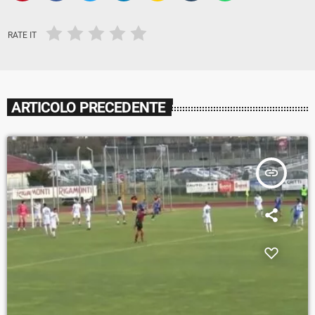
RATE IT
ARTICOLO PRECEDENTE
insert_link