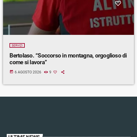
SERVIZI
Bertolaso. “Soccorso in montagna, orgoglioso di
come si lavora”
today
6 AGOSTO 2026
9
ULTIME NEWS