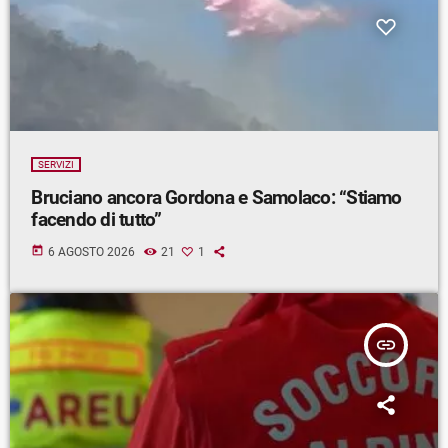
SERVIZI
Bruciano ancora Gordona e Samolaco: “Stiamo
facendo di tutto”
today
6 AGOSTO 2026
21
1
insert_link