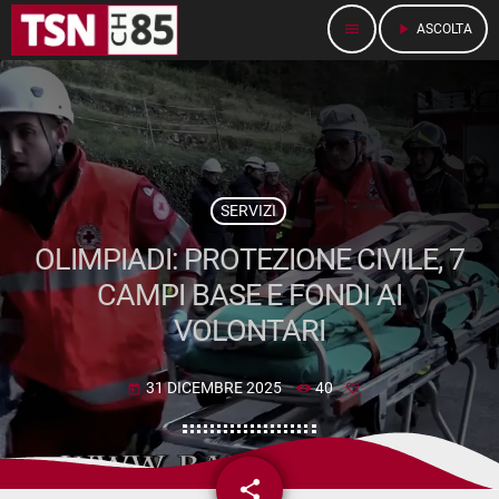
menu
play_arrow
ASCOLTA
SERVIZI
OLIMPIADI: PROTEZIONE CIVILE, 7
CAMPI BASE E FONDI AI
VOLONTARI
31 DICEMBRE 2025
40
today
share
email