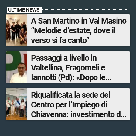
ULTIME NEWS
A San Martino in Val Masino
“Melodie d’estate, dove il
verso si fa canto”
Passaggi a livello in
Valtellina, Fragomeli e
Iannotti (Pd): «Dopo le
Olimpiadi solo un terzo delle
Riqualificata la sede del
opere sostitutive sarà
Centro per l’Impiego di
ultimato entro il 2026»
Chiavenna: investimento da
quasi 250mila euro