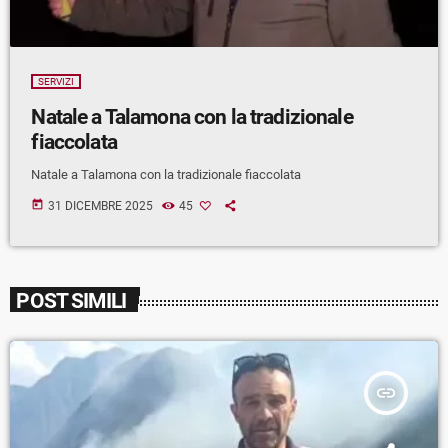
SERVIZI
Natale a Talamona con la tradizionale
fiaccolata
Natale a Talamona con la tradizionale fiaccolata
today
31 DICEMBRE 2025
45
POST SIMILI
insert_link