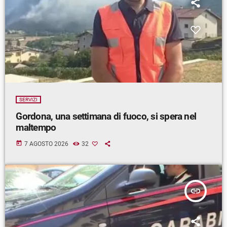
SERVIZI
Gordona, una settimana di fuoco, si spera nel
maltempo
today
7 AGOSTO 2026
32
insert_link