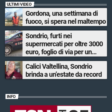
ULTIMI VIDEO
Gordona, una settimana di
fuoco, si spera nel maltempo
Sondrio, furti nei
supermercati per oltre 3000
euro, foglio di via per un
ventinovenne
Calici Valtellina, Sondrio
brinda a un’estate da record
INFO