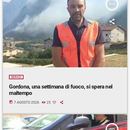
insert_link
SERVIZI
Gordona, una settimana di fuoco, si spera nel
maltempo
today
7 AGOSTO 2026
25
insert_link