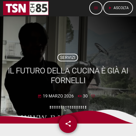
menu
play_arrow
ASCOLTA
SERVIZI
IL FUTURO DELLA CUCINA È GIÀ AI
FORNELLI
19 MARZO 2026
30
today
share
email