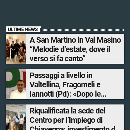
ULTIME NEWS
A San Martino in Val Masino
“Melodie d’estate, dove il
verso si fa canto”
Passaggi a livello in
Valtellina, Fragomeli e
Iannotti (Pd): «Dopo le
Olimpiadi solo un terzo delle
Riqualificata la sede del
opere sostitutive sarà
Centro per l’Impiego di
ultimato entro il 2026»
Chiavenna: investimento da