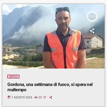
insert_link
SERVIZI
Gordona, una settimana di fuoco, si spera nel
maltempo
today
7 AGOSTO 2026
25