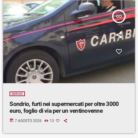
insert_link
SERVIZI
Sondrio, furti nei supermercati per oltre 3000
euro, foglio di via per un ventinovenne
today
7 AGOSTO 2026
13