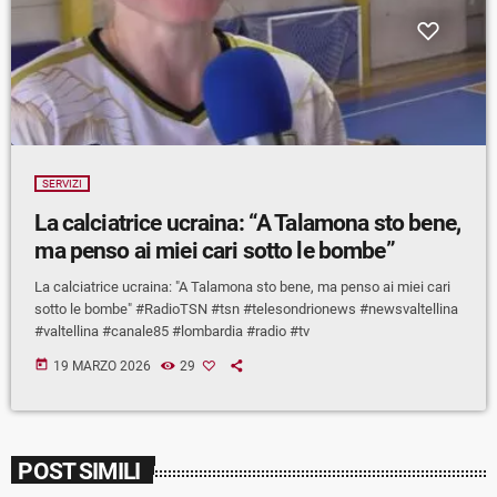
SERVIZI
La calciatrice ucraina: “A Talamona sto bene,
ma penso ai miei cari sotto le bombe”
La calciatrice ucraina: "A Talamona sto bene, ma penso ai miei cari
sotto le bombe" #RadioTSN #tsn #telesondrionews #newsvaltellina
#valtellina #canale85 #lombardia #radio #tv
today
19 MARZO 2026
29
POST SIMILI