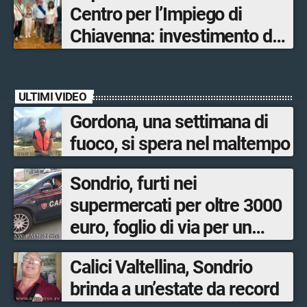
Centro per l’Impiego di
ultimato entro il 2026»
Chiavenna: investimento da
quasi 250mila euro
ULTIMI VIDEO
Gordona, una settimana di
fuoco, si spera nel maltempo
Sondrio, furti nei
supermercati per oltre 3000
euro, foglio di via per un
ventinovenne
Calici Valtellina, Sondrio
brinda a un’estate da record