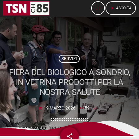
menu
play_arrow
ASCOLTA
SERVIZI
FIERA DEL BIOLOGICO A SONDRIO,
IN VETRINA PRODOTTI PER LA
NOSTRA SALUTE
19 MARZO 2026
59
today
share
email