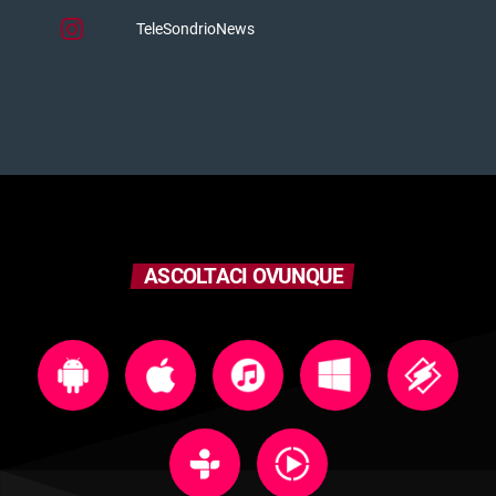
TeleSondrioNews
ASCOLTACI OVUNQUE