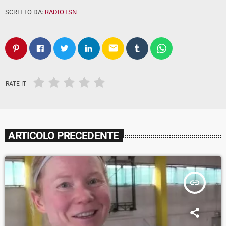
SCRITTO DA:
RADIOTSN
email
RATE IT
ARTICOLO PRECEDENTE
insert_link