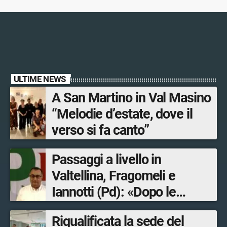
ULTIME NEWS
A San Martino in Val Masino
“Melodie d’estate, dove il
verso si fa canto”
Passaggi a livello in
Valtellina, Fragomeli e
Iannotti (Pd): «Dopo le
Olimpiadi solo un terzo delle
Riqualificata la sede del
opere sostitutive sarà