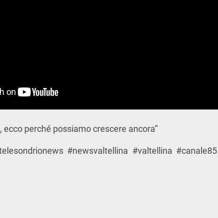
o, ecco perché possiamo crescere ancora”
elesondrionews #newsvaltellina #valtellina #canale85