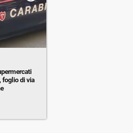
supermercati
 foglio di via
ne