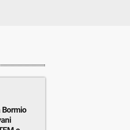
a Bormio
vani