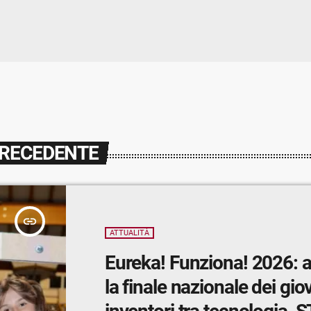
PRECEDENTE
insert_link
ATTUALITÀ
Eureka! Funziona! 2026: 
la finale nazionale dei gio