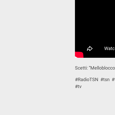
Scetti: “Melloblocc
#RadioTSN #tsn #t
#tv