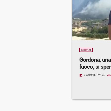
SERVIZI
Gordona, una
fuoco, si spe
7 AGOSTO 2026
today