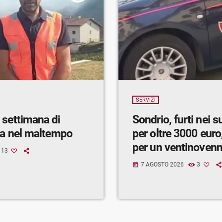
SERVIZI
 settimana di
Sondrio, furti nei 
ra nel maltempo
per oltre 3000 euro,
per un ventinoven
13
7 AGOSTO 2026
3
today