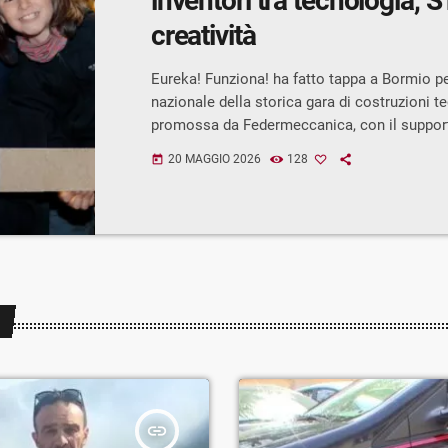
inventori tra tecnologia, 
creatività
Eureka! Funziona! ha fatto tappa a Bormio per
nazionale della storica gara di costruzioni 
promossa da Federmeccanica, con il suppor
Confindustria Lecco e Sondrio e in accordo c
20 MAGGIO 2026
128
today
Ministero dell’Istruzione e del Merito. L’ediz
dell’iniziativa dedicata ai giovani inventori h
oltre 400 studenti provenienti da 13 province 
trasformando il Palazzetto dello Sport di Bo
laboratorio di creatività, innovazione e lavor
insert_link