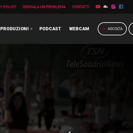
Y POLICY
SEGNALA UN PROBLEMA
CONTATTI
PRODUZIONI
PODCAST
WEBCAM
play_arrow
ASCOLTA