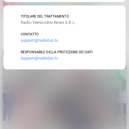
email
TITOLARE DEL TRATTAMENTO
Radio Telesondrio News S.R.L.
RATE IT
CONTATTO
support@radiotsn.tv
ARTICOLO PRECEDENTE
RESPONSABILE DELLA PROTEZIONE DEI DATI
support@radiotsn.tv
insert_link