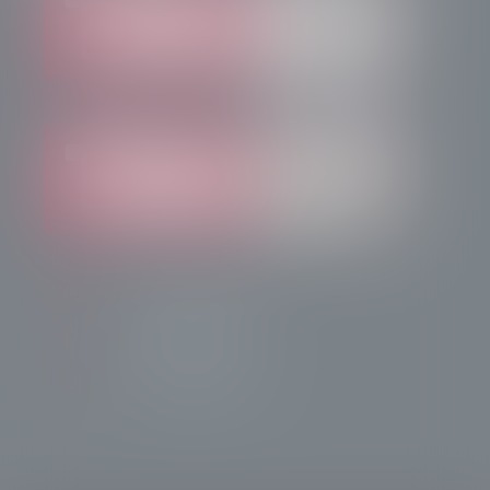
info@radiotsn.tv
Tele Sondrio News
TeleSondrioNews