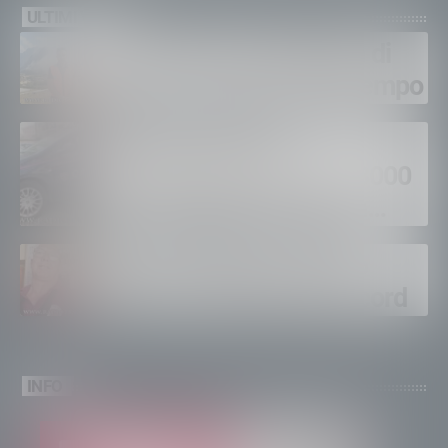
ULTIMI VIDEO
Gordona, una settimana di
fuoco, si spera nel maltempo
Sondrio, furti nei
supermercati per oltre 3000
euro, foglio di via per un
ventinovenne
Calici Valtellina, Sondrio
brinda a un’estate da record
INFO