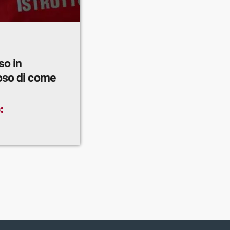
so in
oso di come