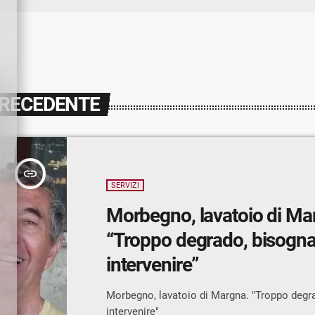
PRECEDENTE
insert_link
SERVIZI
Morbegno, lavatoio di Ma
“Troppo degrado, bisogn
intervenire”
Morbegno, lavatoio di Margna. "Troppo degr
intervenire"