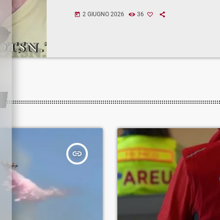
2 GIUGNO 2026
36
today
insert_link