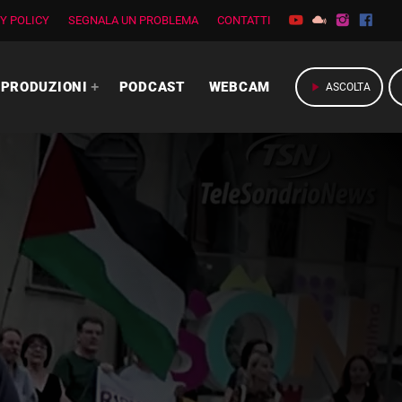
Y POLICY
SEGNALA UN PROBLEMA
CONTATTI
PRODUZIONI
PODCAST
WEBCAM
play_arrow
ASCOLTA