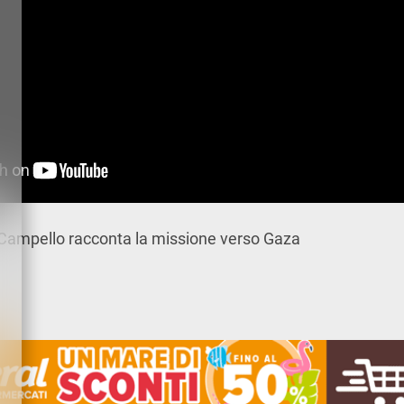
 Campello racconta la missione verso Gaza