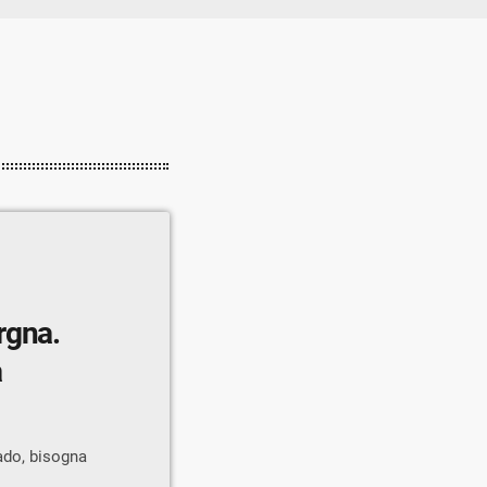
rgna.
a
ado, bisogna