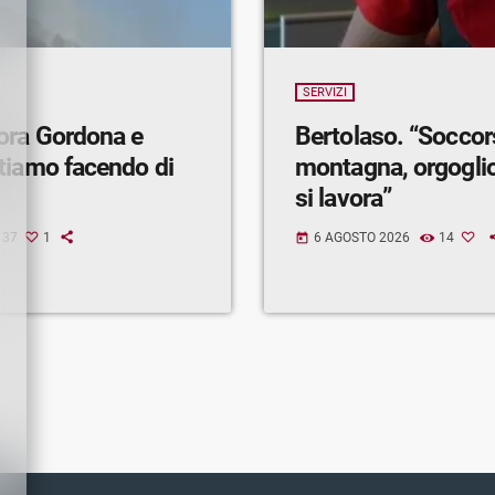
SERVIZI
ora Gordona e
Bertolaso. “Soccor
tiamo facendo di
montagna, orgogli
si lavora”
37
1
6 AGOSTO 2026
14
today