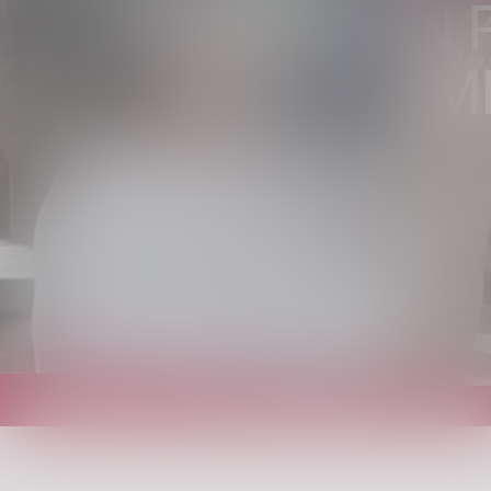
SCERESINI IN
M