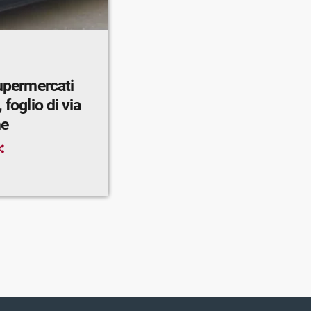
supermercati
 foglio di via
ne