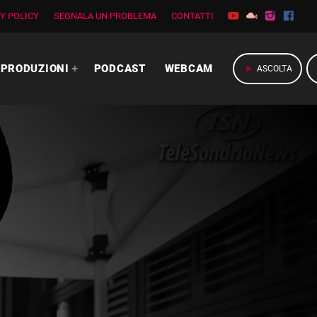
Y POLICY
SEGNALA UN PROBLEMA
CONTATTI
PRODUZIONI
PODCAST
WEBCAM
play_arrow
ASCOLTA