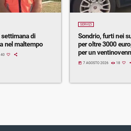
SERVIZI
 settimana di
Sondrio, furti nei 
ra nel maltempo
per oltre 3000 euro,
per un ventinoven
40
7 AGOSTO 2026
18
today