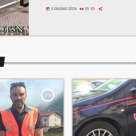
5 GIUGNO 2026
35
today
insert_link