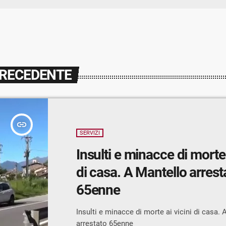
PRECEDENTE
insert_link
SERVIZI
Insulti e minacce di morte 
di casa. A Mantello arrest
65enne
Insulti e minacce di morte ai vicini di casa.
arrestato 65enne