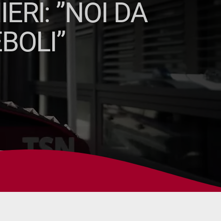
ERI: ”NOI DA
EBOLI”