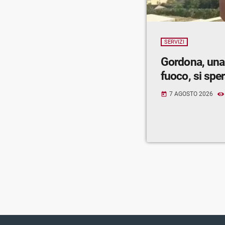
SERVIZI
Gordona, una
fuoco, si spe
7 AGOSTO 2026
today